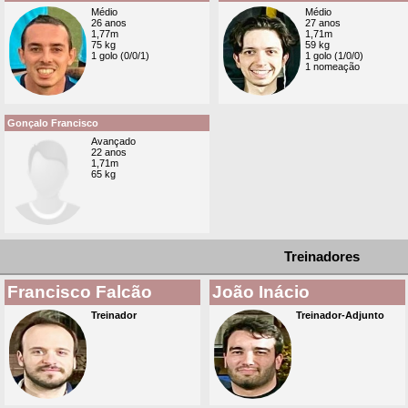
Médio
Médio
26 anos
27 anos
1,77m
1,71m
75 kg
59 kg
1 golo (0/0/1)
1 golo (1/0/0)
1 nomeação
Gonçalo Francisco
Avançado
22 anos
1,71m
65 kg
Treinadores
Francisco Falcão
João Inácio
Treinador
Treinador-Adjunto