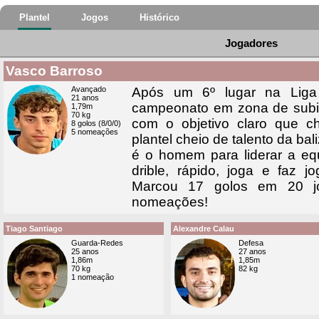
Plantel
Jogos
Histórico
Jogadores
Vasco Barroso
Avançado
Após um 6º lugar na Liga
21 anos
campeonato em zona de subida
1,79m
70 kg
com o objetivo claro que 
8 golos (8/0/0)
5 nomeações
plantel cheio de talento da ba
é o homem para liderar a eq
drible, rápido, joga e faz 
Marcou 17 golos em 20 j
nomeações!
Tiago Santiago
Alexandre Calau
Guarda-Redes
Defesa
25 anos
27 anos
1,86m
1,85m
70 kg
82 kg
1 nomeação