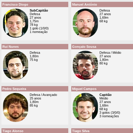
Francisco Diogo
Manuel António
SubCapitão
Defesa
Defesa
27 anos
27 anos
1,69m
1,75m
68 kg
78 kg
1 golo (1/0/0)
1 nomeação
Rui Nunes
Gonçalo Sousa
Defesa
Defesa / Médio
1,80m
27 anos
75 kg
1,80m
80 kg
Pedro Sequeira
Miguel Campos
Defesa / Avançado
Capitão
25 anos
Médio
1,80m
27 anos
85 kg
1,68m
68 kg
3 golos (3/0/0)
3 nomeações
Tiago Alonso
Tiago Silva