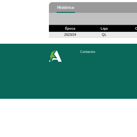
Histórico
Época
Liga
C
2023/24
QL
Contactos