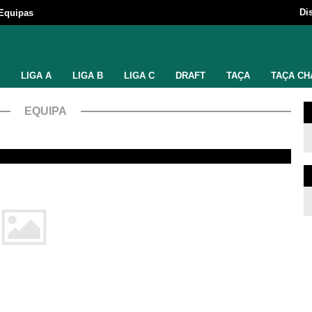
Di
Equipas
LIGA A
LIGA B
LIGA C
DRAFT
TAÇA
TAÇA CH
EQUIPA