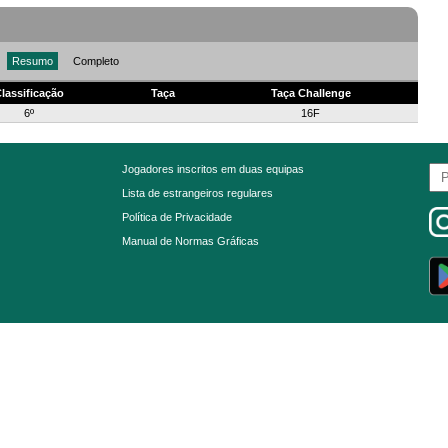
Resumo
Completo
lassificação
Taça
Taça Challenge
6º
16F
Jogadores inscritos em duas equipas
Lista de estrangeiros regulares
Política de Privacidade
Manual de Normas Gráficas