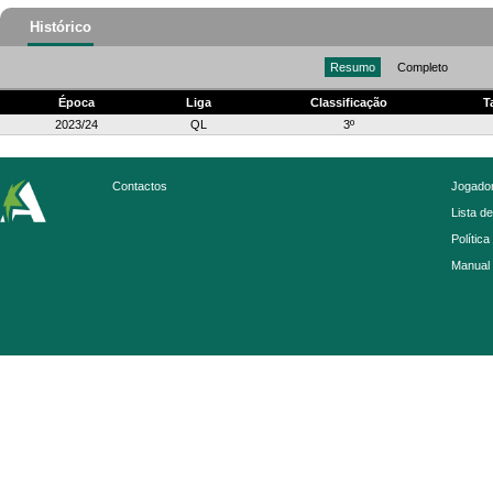
Histórico
Resumo
Completo
Época
Liga
Classificação
T
2023/24
QL
3º
Contactos
Jogador
Lista d
Política
Manual 