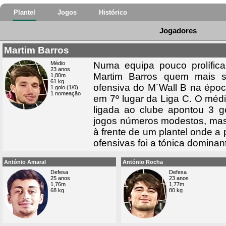
Plantel
Jogos
Histórico
Jogadores
Martim Barros
Médio
Numa equipa pouco prolífica
23 anos
Martim Barros quem mais s
1,80m
61 kg
ofensiva do M´Wall B na épo
1 golo (1/0)
1 nomeação
em 7º lugar da Liga C. O médi
ligada ao clube apontou 3 
jogos números modestos, mas
à frente de um plantel onde a 
ofensivas foi a tónica dominan
António Amaral
António Rocha
Defesa
Defesa
25 anos
23 anos
1,76m
1,77m
68 kg
80 kg