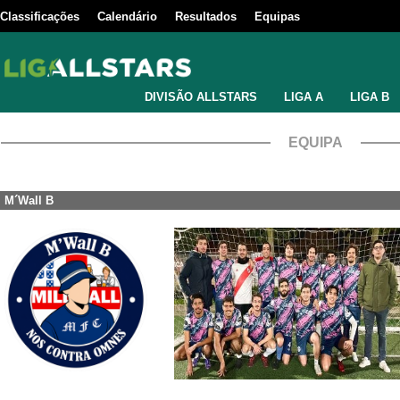
Classificações
Calendário
Resultados
Equipas
DIVISÃO ALLSTARS
LIGA A
LIGA B
EQUIPA
M´Wall B