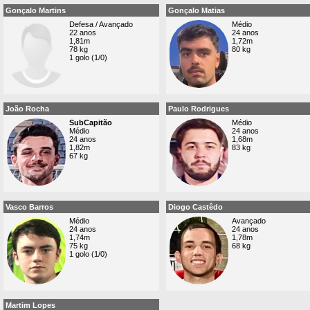
Gonçalo Martins
Gonçalo Matias
Defesa / Avançado
Médio
22 anos
24 anos
1,81m
1,72m
78 kg
80 kg
1 golo (1/0)
João Rocha
Paulo Rodrigues
SubCapitão
Médio
Médio
24 anos
24 anos
1,68m
1,82m
83 kg
67 kg
Vasco Barros
Diogo Castêdo
Médio
Avançado
24 anos
24 anos
1,74m
1,78m
75 kg
68 kg
1 golo (1/0)
Martim Lopes