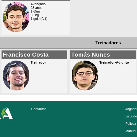
Avançado
23 anos
1,65m
55 kg
1 golo (0/1)
Treinadores
Francisco Costa
Tomás Nunes
Treinador
Treinador-Adjunto
Contactos
Jogador
Lista d
Política
Manual 