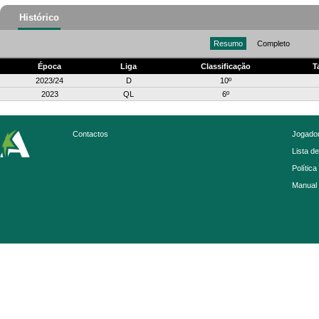
Histórico
Resumo
Completo
Época
Liga
Classificação
T
2023/24
D
10º
2023
QL
6º
Contactos
Jogador
Lista d
Política
Manual 