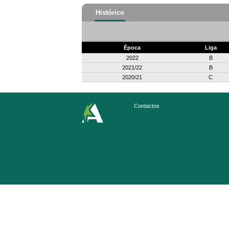
Histórico
Época
Liga
2022
B
2021/22
B
2020/21
C
Contactos