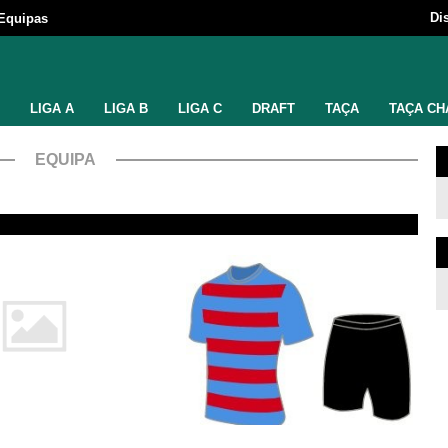
Di
Equipas
LIGA A
LIGA B
LIGA C
DRAFT
TAÇA
TAÇA CH
EQUIPA