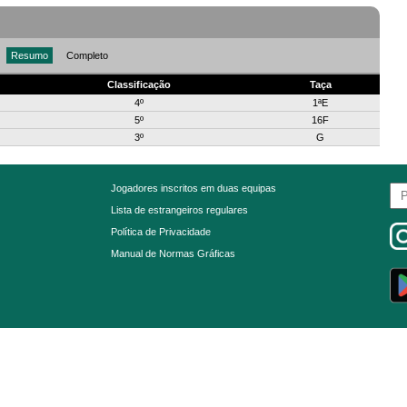
Resumo
Completo
Classificação
Taça
4º
1ªE
5º
16F
3º
G
Jogadores inscritos em duas equipas
Lista de estrangeiros regulares
Política de Privacidade
Manual de Normas Gráficas