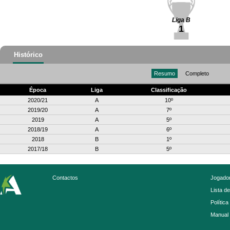
Liga B
1
Histórico
Resumo
Completo
Época
Liga
Classificação
2020/21
A
10º
2019/20
A
7º
2019
A
5º
2018/19
A
6º
2018
B
1º
2017/18
B
5º
Contactos
Jogador
Lista d
Política
Manual 