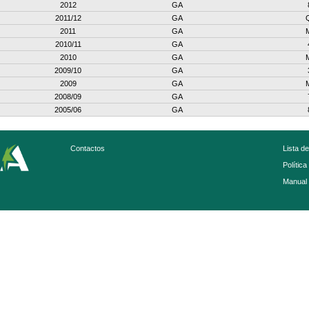
2012
GA
2011/12
GA
2011
GA
2010/11
GA
2010
GA
2009/10
GA
2009
GA
2008/09
GA
2005/06
GA
Contactos
Lista d
Política
Manual 