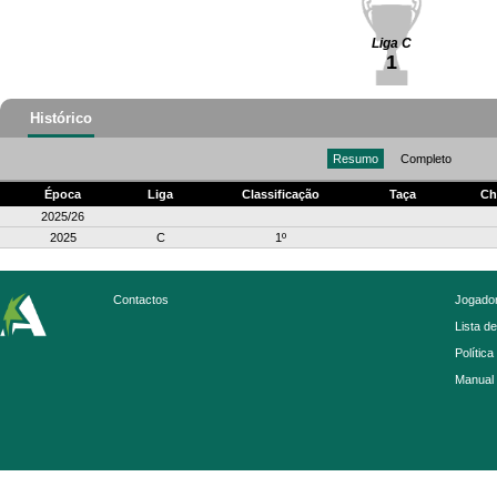
Liga C
1
Histórico
Resumo
Completo
Época
Liga
Classificação
Taça
Ch
2025/26
2025
C
1º
Contactos
Jogador
Lista d
Política
Manual 