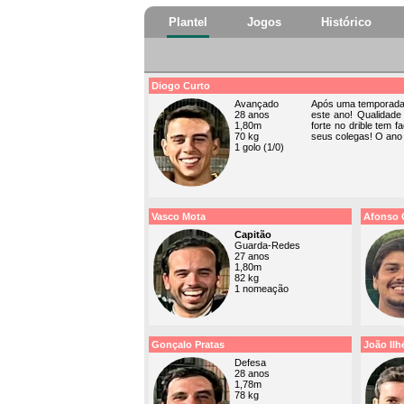
Plantel
Jogos
Histórico
Diogo Curto
Avançado
Após uma temporada 
28 anos
este ano! Qualidade
1,80m
forte no drible tem f
70 kg
seus colegas! O ano
1 golo (1/0)
Vasco Mota
Afonso 
Capitão
Guarda-Redes
27 anos
1,80m
82 kg
1 nomeação
Gonçalo Pratas
João Ilh
Defesa
28 anos
1,78m
78 kg