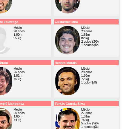
me Lourenço
Guilherme Mira
Médio
Médio
28 anos
23 anos
1,90m
1,85m
95 kg
82 kg
2 golos (2/0)
1 nomeação
rtolo
Renato Morais
Médio
Médio
26 anos
29 anos
1,81m
1,80m
75 kg
72 kg
1 golo (1/0)
ndré Mendonça
Tomás Correia Silva
Médio
Médio
26 anos
27 anos
1,80m
1,81m
74 kg
76 kg
5 golos (5/0)
1 nomeação