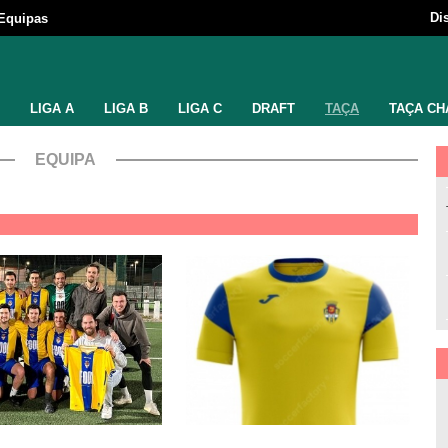
Di
Equipas
LIGA A
LIGA B
LIGA C
DRAFT
TAÇA
TAÇA CH
EQUIPA