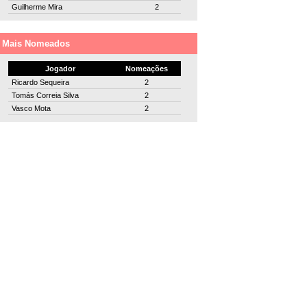
Guilherme Mira
2
Mais Nomeados
Jogador
Nomeações
Ricardo Sequeira
2
Tomás Correia Silva
2
Vasco Mota
2