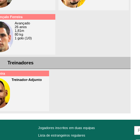
çalo Ferreira
Avançado
26 anos
1,81m
80 kg
1 golo (1/0)
Treinadores
ira
Treinador-Adjunto
Jogadores inscritos em duas equipas
Lista de estrangeiros regulares