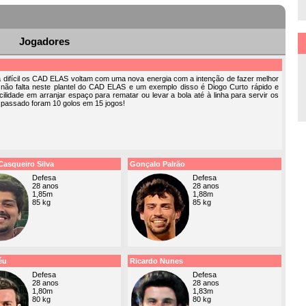
Jogadores
difícil os CAD ELAS voltam com uma nova energia com a intenção de fazer melhor
 não falta neste plantel do CAD ELAS e um exemplo disso é Diogo Curto rápido e
acilidade em arranjar espaço para rematar ou levar a bola até à linha para servir os
 passado foram 10 golos em 15 jogos!
Casqueiro Silva
Gonçalo Palrão
Defesa
Defesa
28 anos
28 anos
1,85m
1,88m
85 kg
85 kg
éu
Ricardo Nunes
Defesa
Defesa
28 anos
28 anos
1,80m
1,83m
80 kg
80 kg