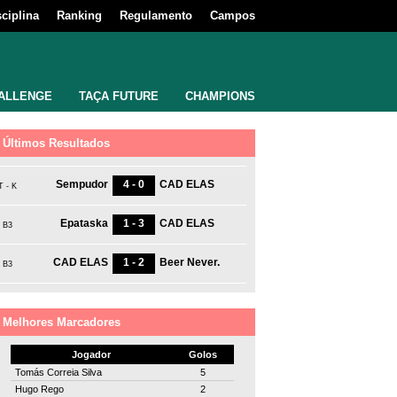
sciplina
Ranking
Regulamento
Campos
ALLENGE
TAÇA FUTURE
CHAMPIONS
Últimos Resultados
Sempudor
4 - 0
CAD ELAS
T - K
Epataska
1 - 3
CAD ELAS
B3
CAD ELAS
1 - 2
Beer Never.
B3
Melhores Marcadores
Jogador
Golos
Tomás Correia Silva
5
Hugo Rego
2