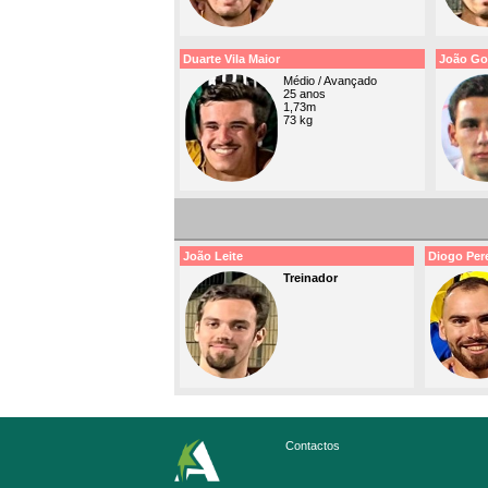
Duarte Vila Maior
João Gon
Médio / Avançado
25 anos
1,73m
73 kg
João Leite
Diogo Pere
Treinador
Contactos