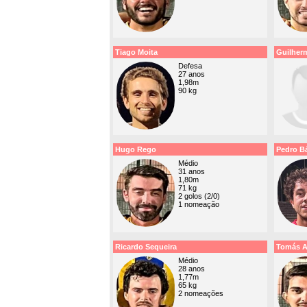
Tiago Moita
Guilher
Defesa
27 anos
1,98m
90 kg
Hugo Rego
Pedro Bá
Médio
31 anos
1,80m
71 kg
2 golos (2/0)
1 nomeação
Ricardo Sequeira
Tomás A
Médio
28 anos
1,77m
65 kg
2 nomeações