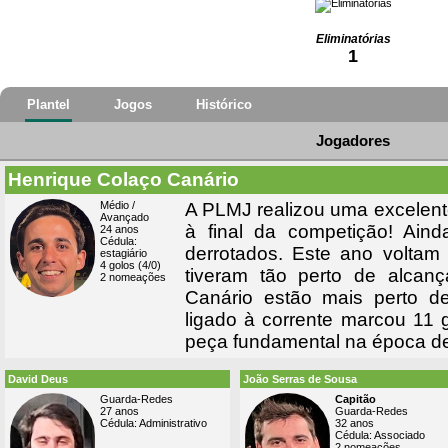
Eliminatórias
1
Plantel
Jogos
Histórico
Jogadores
Henrique Colaço Canário
Médio /
A PLMJ realizou uma excele
Avançado
à final da competição! Ain
24 anos
Cédula:
derrotados. Este ano voltam 
estagiário
4 golos (4/0)
tiveram tão perto de alcan
2 nomeações
Canário estão mais perto d
ligado à corrente marcou 11 
peça fundamental na época d
David Deus
João Serras de Sousa
Guarda-Redes
Capitão
27 anos
Guarda-Redes
Cédula: Administrativo
32 anos
Cédula: Associado
2 nomeações