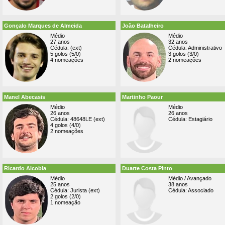
Gonçalo Marques de Almeida
João Batalheiro
Médio
Médio
27 anos
32 anos
Cédula: (ext)
Cédula: Administrativo
5 golos (5/0)
3 golos (3/0)
4 nomeações
2 nomeações
Manel Abecasis
Martinho Paour
Médio
Médio
26 anos
26 anos
Cédula: 48648LE (ext)
Cédula: Estagiário
4 golos (4/0)
2 nomeações
Ricardo Alcobia
Duarte Costa Pinto
Médio
Médio / Avançado
25 anos
38 anos
Cédula: Jurista (ext)
Cédula: Associado
2 golos (2/0)
1 nomeação