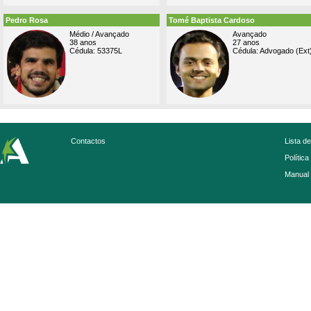
Pedro Rosa
Tomé Baptista Cardoso
Médio / Avançado
Avançado
38 anos
27 anos
Cédula: 53375L
Cédula: Advogado (Ext
Contactos
Lista d
Política
Manual 