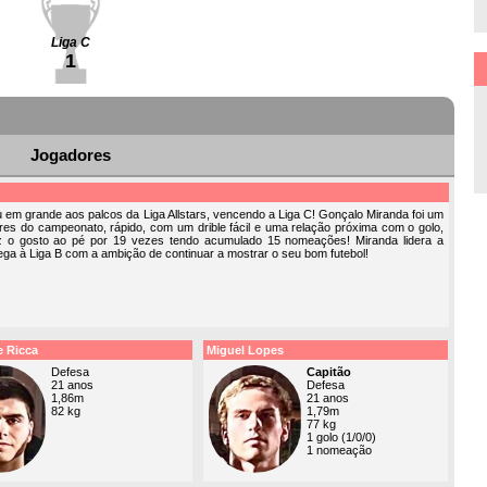
Liga C
1
Jogadores
u em grande aos palcos da Liga Allstars, vencendo a Liga C! Gonçalo Miranda foi um
res do campeonato, rápido, com um drible fácil e uma relação próxima com o golo,
z o gosto ao pé por 19 vezes tendo acumulado 15 nomeações! Miranda lidera a
ga à Liga B com a ambição de continuar a mostrar o seu bom futebol!
e Ricca
Miguel Lopes
Defesa
Capitão
21 anos
Defesa
1,86m
21 anos
82 kg
1,79m
77 kg
1 golo (1/0/0)
1 nomeação