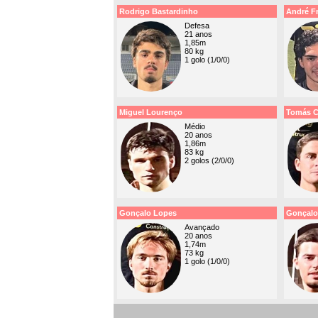
Rodrigo Bastardinho
André F
Defesa
21 anos
1,85m
80 kg
1 golo (1/0/0)
Miguel Lourenço
Tomás C
Médio
20 anos
1,86m
83 kg
2 golos (2/0/0)
Gonçalo Lopes
Gonçal
Avançado
20 anos
1,74m
73 kg
1 golo (1/0/0)