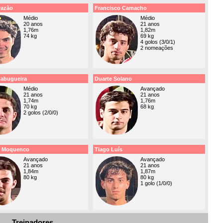
razão
Francisco Camacho
Médio
Médio
20 anos
21 anos
1,76m
1,82m
74 kg
69 kg
4 golos (3/0/1)
2 nomeações
abugueira
Duarte Solano
Médio
Avançado
21 anos
21 anos
1,74m
1,76m
70 kg
68 kg
2 golos (2/0/0)
o Moquenco
Tiago Luís
Avançado
Avançado
21 anos
21 anos
1,84m
1,87m
80 kg
80 kg
1 golo (1/0/0)
Treinadores