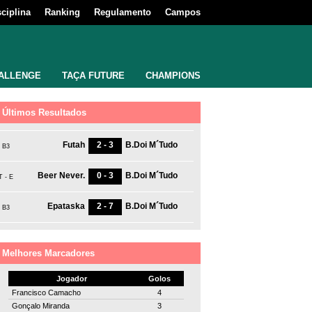
sciplina
Ranking
Regulamento
Campos
ALLENGE
TAÇA FUTURE
CHAMPIONS
Últimos Resultados
Futah
2 - 3
B.Doi M´Tudo
B3
Beer Never.
0 - 3
B.Doi M´Tudo
T - E
Epataska
2 - 7
B.Doi M´Tudo
B3
Melhores Marcadores
Jogador
Golos
Francisco Camacho
4
Gonçalo Miranda
3