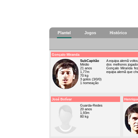
Plantel
Jogos
Histórico
Gonçalo Miranda
SubCapitão
A equipa alemã volto
Médio
dos melhores jogado
21 anos
Gonçalo Miranda fe
1,77m
equipa alemã que che
70 kg
3 golos (3/0/0)
1 nomeação
José Bolívar
Henriqu
Guarda-Redes
20 anos
1,93m
80 kg