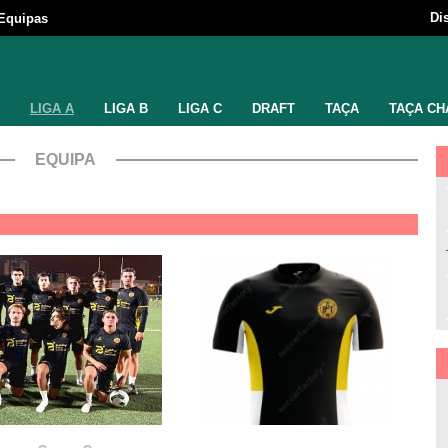
Di
Equipas
LIGA A
LIGA B
LIGA C
DRAFT
TAÇA
TAÇA CH
EQUIPA