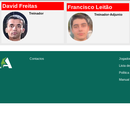
David Freitas
Francisco Leitão
Treinador
Treinador-Adjunto
Contactos
Jogador
Lista d
Política
Manual 