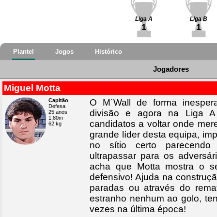
Liga A
Liga B
1
1
Plantel
Jogos
Histórico
Jogadores
Miguel Motta
Capitão
O M´Wall de forma inesper
Defesa
divisão e agora na Liga 
25 anos
1,80m
candidatos a voltar onde mer
62 kg
grande líder desta equipa, im
no sítio certo parecend
ultrapassar para os advers
acha que Motta mostra o se
defensivo! Ajuda na construç
paradas ou através do rema
estranho nenhum ao golo, ten
vezes na última época!