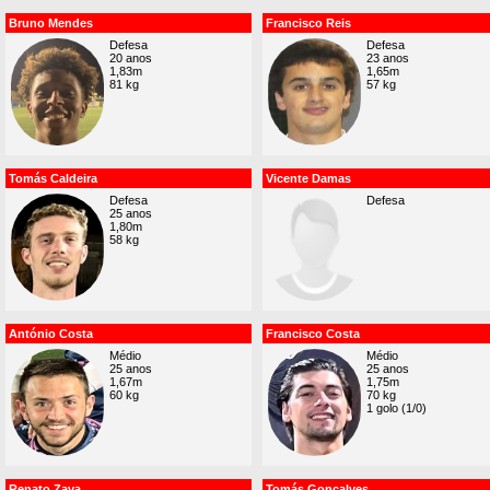
Bruno Mendes
Francisco Reis
Defesa
Defesa
20 anos
23 anos
1,83m
1,65m
81 kg
57 kg
Tomás Caldeira
Vicente Damas
Defesa
Defesa
25 anos
1,80m
58 kg
António Costa
Francisco Costa
Médio
Médio
25 anos
25 anos
1,67m
1,75m
60 kg
70 kg
1 golo (1/0)
Renato Zava
Tomás Gonçalves