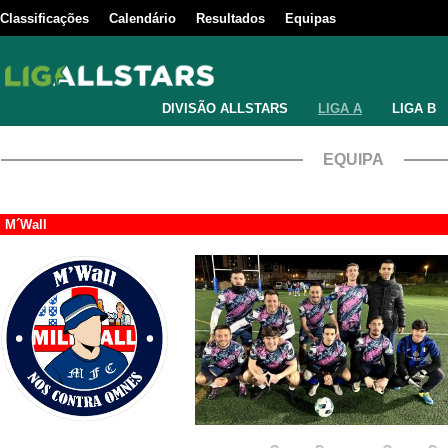
Classificações
Calendário
Resultados
Equipas
DIVISÃO ALLSTARS
LIGA A
LIGA B
EQUIPA
M´Wall