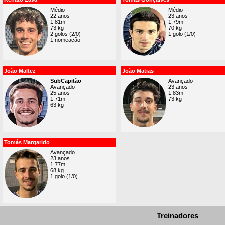
Médio
Médio
22 anos
23 anos
1,81m
1,79m
73 kg
70 kg
2 golos (2/0)
1 golo (1/0)
1 nomeação
João Maltez
João Matias
SubCapitão
Avançado
Avançado
23 anos
25 anos
1,83m
1,71m
73 kg
63 kg
Tomás Margarido
Avançado
23 anos
1,77m
68 kg
1 golo (1/0)
Treinadores