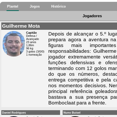
Plantel
Jogos
Histórico
Jogadores
Guilherme Mota
Capitão
Depois de alcançar o 5.º lug
Defesa /
prepara agora a aventura n
Avançado
23 anos
figuras mais important
1,86m
96 kg
responsabilidades: Guilherm
3 golos (3/0/0)
1 nomeação
jogador extremamente versáti
funções defensivas e ofen
terminando com 12 golos ma
do que os números, destaco
entrega competitiva e pela 
nos momentos decisivos. Ne
principal referência goleado
bastava a sua presença par
Bomboclaat para a frente.
Daniel Rodrigues
Nuno Buisel