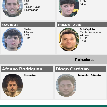
1,80m
1,74m
78 kg
64 kg
3 golos (3/0/0)
1 nomeação
Vasco Rocha
Francisco Teodoro
Médio
SubCapitão
23 anos
Médio / Avançado
1,93m
24 anos
91 kg
1,72m
97 kg
Treinadores
Afonso Rodrigues
Diogo Cardoso
Treinador
Treinador-Adjunto