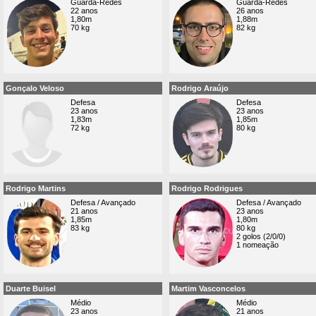
Guarda-Redes
Guarda-Redes
22 anos
26 anos
1,80m
1,88m
70 kg
82 kg
Gonçalo Veloso
Rodrigo Araújo
Defesa
Defesa
23 anos
23 anos
1,83m
1,85m
72 kg
80 kg
Rodrigo Martins
Rodrigo Rodrigues
Defesa / Avançado
Defesa / Avançado
21 anos
23 anos
1,85m
1,80m
83 kg
80 kg
2 golos (2/0/0)
1 nomeação
Duarte Buisel
Martim Vasconcelos
Médio
Médio
23 anos
21 anos