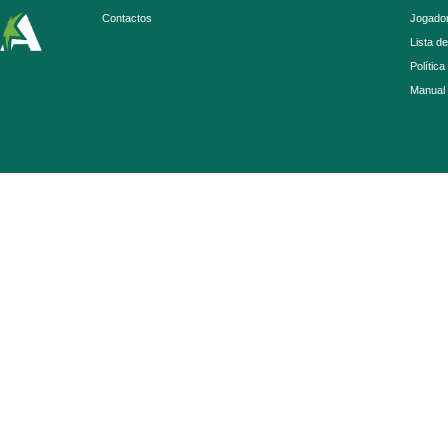
Contactos
Jogador
Lista d
Política
Manual 