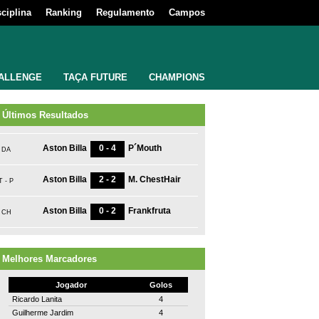
sciplina
Ranking
Regulamento
Campos
ALLENGE
TAÇA FUTURE
CHAMPIONS
Últimos Resultados
Aston Billa
0 - 4
P´Mouth
DA
Aston Billa
2 - 2
M. ChestHair
T - P
Aston Billa
0 - 2
Frankfruta
CH
Melhores Marcadores
Jogador
Golos
Ricardo Lanita
4
Guilherme Jardim
4