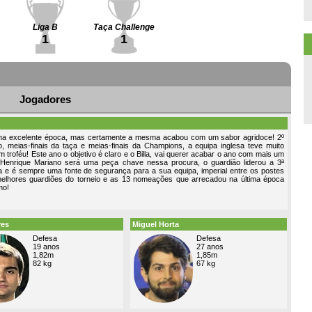
Liga B
Taça Challenge
1
1
Jogadores
uma excelente época, mas certamente a mesma acabou com um sabor agridoce! 2º
, meias-finais da taça e meias-finais da Champions, a equipa inglesa teve muito
m troféu! Este ano o objetivo é claro e o Billa, vai querer acabar o ano com mais um
 Henrique Mariano será uma peça chave nessa procura, o guardião liderou a 3ª
ga e é sempre uma fonte de segurança para a sua equipa, imperial entre os postes
elhores guardiões do torneio e as 13 nomeações que arrecadou na última época
mo!
res
Miguel Horta
Defesa
Defesa
19 anos
27 anos
1,82m
1,85m
82 kg
67 kg