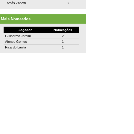
Tomás Zanatti
3
Mais Nomeados
Jogador
Nomeações
Guilherme Jardim
2
Afonso Gomes
1
Ricardo Lanita
1