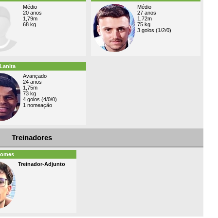
Médio
Médio
20 anos
27 anos
1,79m
1,72m
68 kg
75 kg
3 golos (1/2/0)
Lanita
Avançado
24 anos
1,75m
73 kg
4 golos (4/0/0)
1 nomeação
Treinadores
Gomes
Treinador-Adjunto