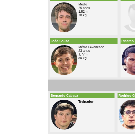
Médio
25 anos
1,82m
70 kg
João Sousa
Ricardo 
Médio / Avançado
23 anos
1,77m
80 kg
Bernardo Cabaça
Rodrigo 
Treinador