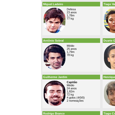
Miguel Ladeiro
Tiago Va
Defesa
23 anos
1,78m
77 kg
António Sobral
Duarte G
Médio
25 anos
1,79m
78 kg
Guilherme Jardim
Henrique
Capitão
Médio
24 anos
1,82m
72 kg
4 golos (4/0/0)
2 nomeações
Rodrigo Branco
Tiago C