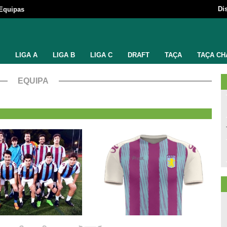
Di
Equipas
LIGA A
LIGA B
LIGA C
DRAFT
TAÇA
TAÇA CH
EQUIPA