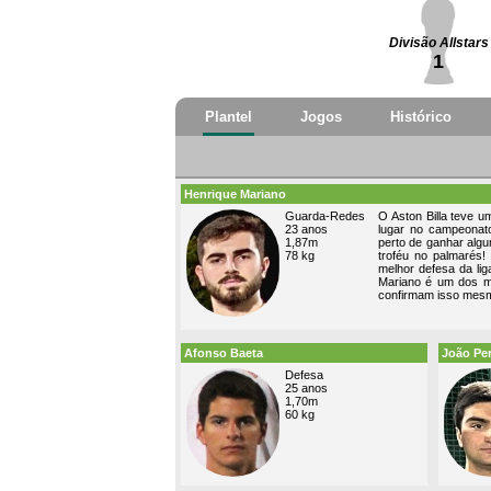
Divisão Allstars
1
Plantel
Jogos
Histórico
Henrique Mariano
Guarda-Redes
O Aston Billa teve 
23 anos
lugar no campeonato
1,87m
perto de ganhar algu
78 kg
troféu no palmarés!
melhor defesa da li
Mariano é um dos m
confirmam isso mes
Afonso Baeta
João Pe
Defesa
25 anos
1,70m
60 kg