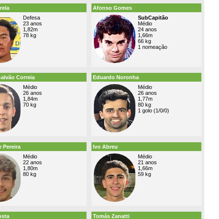
rela
Afonso Gomes
Defesa
SubCapitão
23 anos
Médio
1,82m
24 anos
78 kg
1,66m
66 kg
1 nomeação
alvão Correia
Eduardo Noronha
Médio
Médio
26 anos
26 anos
1,84m
1,77m
70 kg
80 kg
1 golo (1/0/0)
 Pereira
Ivo Abreu
Médio
Médio
22 anos
21 anos
1,80m
1,66m
80 kg
59 kg
osta
Tomás Zanatti