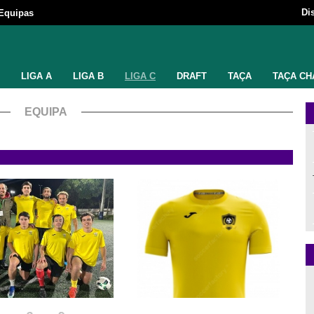
Di
Equipas
LIGA A
LIGA B
LIGA C
DRAFT
TAÇA
TAÇA CH
EQUIPA