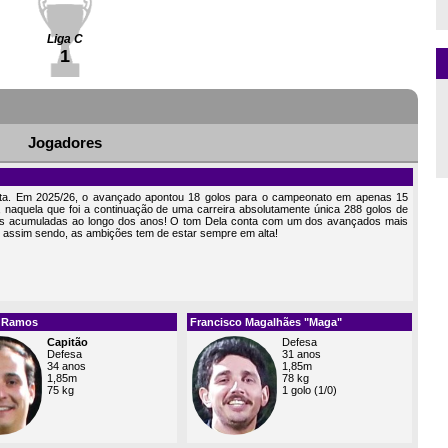
Liga C
1
Jogadores
sta. Em 2025/26, o avançado apontou 18 golos para o campeonato em apenas 15
, naquela que foi a continuação de uma carreira absolutamente única 288 golos de
es acumuladas ao longo dos anos! O tom Dela conta com um dos avançados mais
 e assim sendo, as ambições tem de estar sempre em alta!
 Ramos
Francisco Magalhães "Maga"
Capitão
Defesa
Defesa
31 anos
34 anos
1,85m
1,85m
78 kg
75 kg
1 golo (1/0)