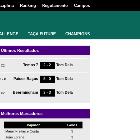
sciplina
Ranking
Regulamento
Campos
ALLENGE
TAÇA FUTURE
CHAMPIONS
Últimos Resultados
Temos 7
2 - 2
Tom Dela
C2
Países Baços
5 - 0
Tom Dela
T - P
Beermingham
3 - 3
Tom Dela
C2
Melhores Marcadores
Jogador
Golos
Manel Freitas e Costa
3
João Lorena
3