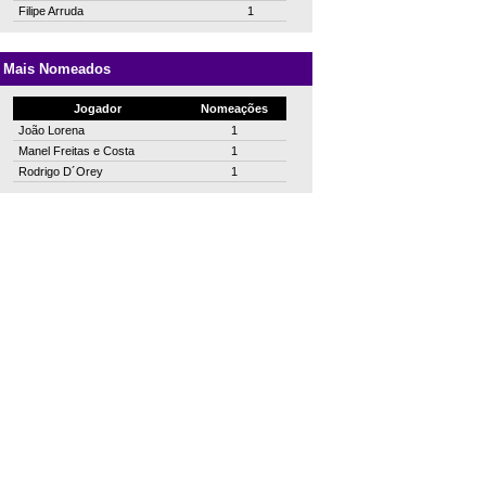
Filipe Arruda
1
Mais Nomeados
Jogador
Nomeações
João Lorena
1
Manel Freitas e Costa
1
Rodrigo D´Orey
1