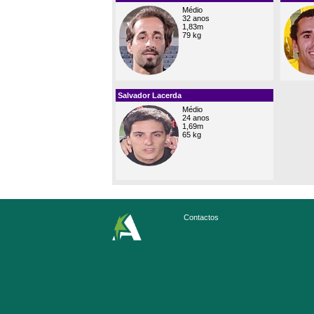
Médio
32 anos
1,83m
79 kg
Salvador Lacerda
Médio
24 anos
1,69m
65 kg
Contactos