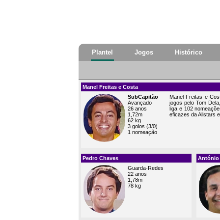
Plantel
Jogos
Histórico
Manel Freitas e Costa
SubCapitão
Manel Freitas e Co
Avançado
jogos pelo Tom Dela
26 anos
liga e 102 nomeaçõ
1,72m
eficazes da Allstars
62 kg
3 golos (3/0)
1 nomeação
Pedro Chaves
António
Guarda-Redes
22 anos
1,78m
78 kg