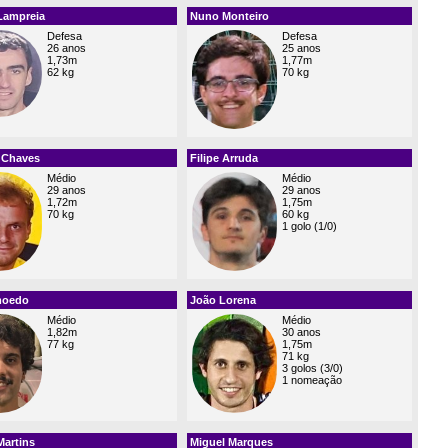
Lampreia
Nuno Monteiro
Defesa
Defesa
26 anos
25 anos
1,73m
1,77m
62 kg
70 kg
 Chaves
Filipe Arruda
Médio
Médio
29 anos
29 anos
1,72m
1,75m
70 kg
60 kg
1 golo (1/0)
moedo
João Lorena
Médio
Médio
1,82m
30 anos
77 kg
1,75m
71 kg
3 golos (3/0)
1 nomeação
Martins
Miguel Marques