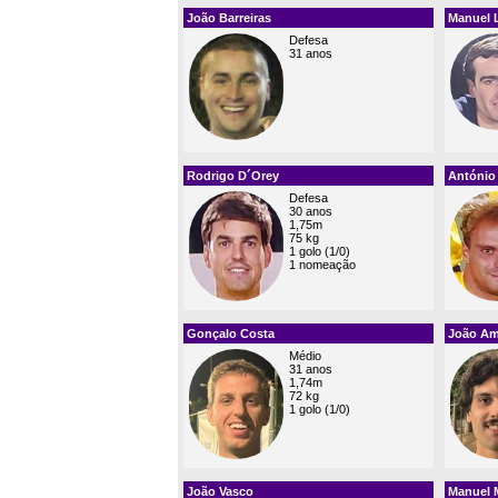
João Barreiras
Manuel 
Defesa
31 anos
Rodrigo D´Orey
António
Defesa
30 anos
1,75m
75 kg
1 golo (1/0)
1 nomeação
Gonçalo Costa
João A
Médio
31 anos
1,74m
72 kg
1 golo (1/0)
João Vasco
Manuel 