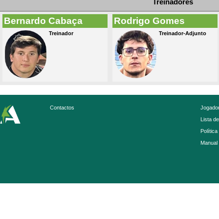
Treinadores
Bernardo Cabaça
Rodrigo Gomes
Treinador
Treinador-Adjunto
Contactos
Jogador
Lista d
Política
Manual 