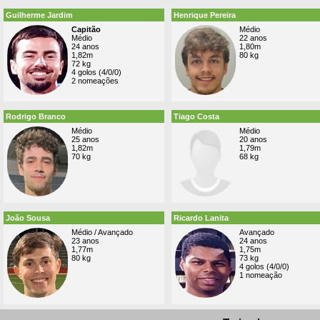
Guilherme Jardim
Henrique Pereira
Capitão
Médio
Médio
22 anos
24 anos
1,80m
1,82m
80 kg
72 kg
4 golos (4/0/0)
2 nomeações
Rodrigo Branco
Tiago Costa
Médio
Médio
25 anos
20 anos
1,82m
1,79m
70 kg
68 kg
João Sousa
Ricardo Lanita
Médio / Avançado
Avançado
23 anos
24 anos
1,77m
1,75m
80 kg
73 kg
4 golos (4/0/0)
1 nomeação