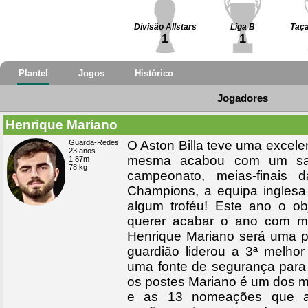
Divisão Allstars
Liga B
Taça
1
1
Plantel
Jogos
Histórico
Jogadores
Henrique Mariano
Guarda-Redes
O Aston Billa teve uma excel
23 anos
mesma acabou com um sabo
1,87m
78 kg
campeonato, meias-finais 
Champions, a equipa inglesa
algum troféu! Este ano o obj
querer acabar o ano com ma
Henrique Mariano será uma p
guardião liderou a 3ª melho
uma fonte de segurança para 
os postes Mariano é um dos m
e as 13 nomeações que ar