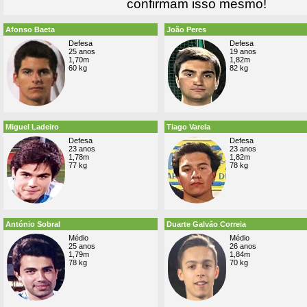
confirmam isso mesmo!
Afonso Baeta
João Peres
Defesa
Defesa
25 anos
19 anos
1,70m
1,82m
60 kg
82 kg
Miguel Ladeiro
Tiago Varela
Defesa
Defesa
23 anos
23 anos
1,78m
1,82m
77 kg
78 kg
António Sobral
Duarte Galvão Correia
Médio
Médio
25 anos
26 anos
1,79m
1,84m
78 kg
70 kg