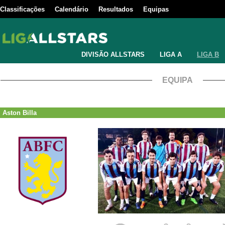
Classificações
Calendário
Resultados
Equipas
DIVISÃO ALLSTARS
LIGA A
LIGA B
EQUIPA
Aston Billa