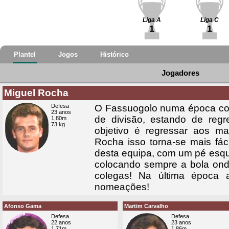
Liga A
Liga C
1
1
Plantel
Jogos
Histórico
Jogadores
Miguel Rocha
Defesa
O Fassuogolo numa época co
23 anos
de divisão, estando de reg
1,80m
73 kg
objetivo é regressar aos m
Rocha isso torna-se mais fác
desta equipa, com um pé esqu
colocando sempre a bola onde
colegas! Na última época
nomeações!
Afonso Gama
Martim Carvalho
Defesa
Defesa
22 anos
23 anos
1,71m
1,86m