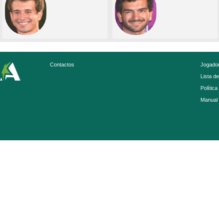
Contactos
Jogador
Lista d
Política
Manual 