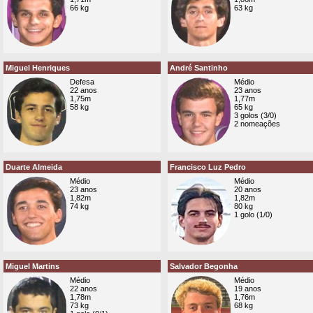
66 kg
63 kg
Miguel Henriques
André Santinho
Defesa
Médio
22 anos
23 anos
1,75m
1,77m
58 kg
65 kg
3 golos (3/0)
2 nomeações
Duarte Almeida
Francisco Luz Pedro
Médio
Médio
23 anos
20 anos
1,82m
1,82m
74 kg
80 kg
1 golo (1/0)
Miguel Martins
Salvador Begonha
Médio
Médio
22 anos
19 anos
1,78m
1,76m
73 kg
68 kg