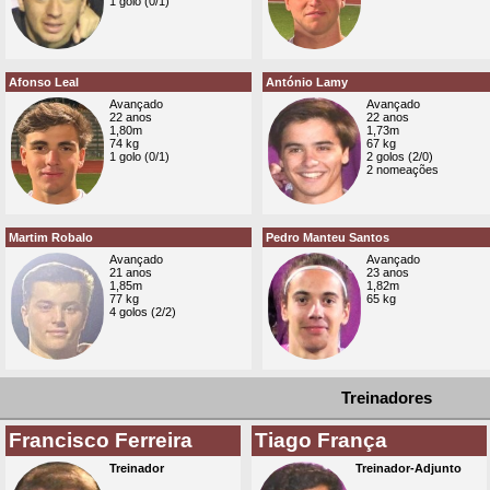
1 golo (0/1)
Afonso Leal
António Lamy
Avançado
Avançado
22 anos
22 anos
1,80m
1,73m
74 kg
67 kg
1 golo (0/1)
2 golos (2/0)
2 nomeações
Martim Robalo
Pedro Manteu Santos
Avançado
Avançado
21 anos
23 anos
1,85m
1,82m
77 kg
65 kg
4 golos (2/2)
Treinadores
Francisco Ferreira
Tiago França
Treinador
Treinador-Adjunto