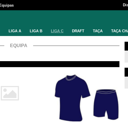
Di
Equipas
LIGA A
LIGA B
LIGA C
DRAFT
TAÇA
TAÇA CH
EQUIPA