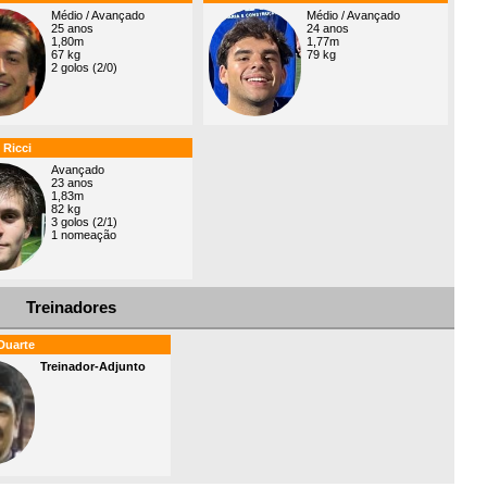
Médio / Avançado
Médio / Avançado
25 anos
24 anos
1,80m
1,77m
67 kg
79 kg
2 golos (2/0)
 Ricci
Avançado
23 anos
1,83m
82 kg
3 golos (2/1)
1 nomeação
Treinadores
Duarte
Treinador-Adjunto