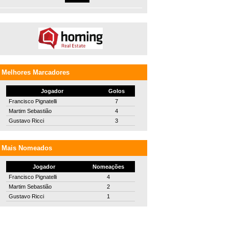
Melhores Marcadores
Jogador
Golos
Francisco Pignatelli
7
Martim Sebastião
4
Gustavo Ricci
3
Mais Nomeados
Jogador
Nomeações
Francisco Pignatelli
4
Martim Sebastião
2
Gustavo Ricci
1