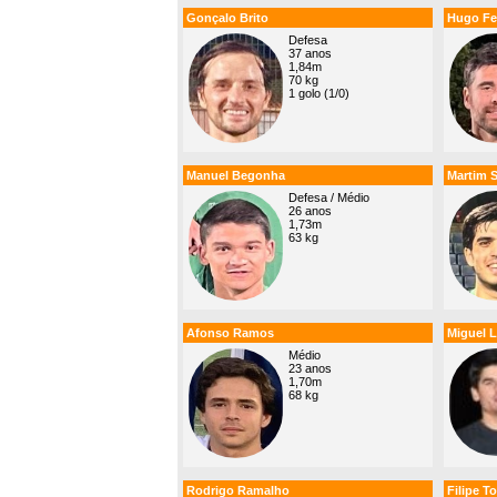
Gonçalo Brito
Hugo Fe
Defesa
37 anos
1,84m
70 kg
1 golo (1/0)
Manuel Begonha
Martim 
Defesa / Médio
26 anos
1,73m
63 kg
Afonso Ramos
Miguel 
Médio
23 anos
1,70m
68 kg
Rodrigo Ramalho
Filipe To