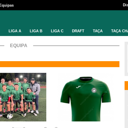
Di
Equipas
LIGA A
LIGA B
LIGA C
DRAFT
TAÇA
TAÇA CH
EQUIPA