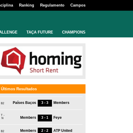
sciplina
Ranking
Regulamento
Campos
ALLENGE
TAÇA FUTURE
CHAMPIONS
Últimos Resultados
Países Baços
3 - 3
Members
B2
T -
Members
3 - 1
Feye
N
Members
2 - 2
ATP United
B2