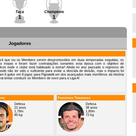
Taça
Champions
1
1
Jogadores
fícil que viu os Members serem despromovidos em duas temporadas seguidas, os
 tropas e foram fazer contratações sonantes esta época com o objetivo de
cos onde o clube está habituado a estrar! Ainda no ano passado o regresso de
 pode não ter sido o suficiente para evitar a descida de divisão, mas o impacto foi
ram 6 golos em 8 jogos para Pignatelli um dos avançados mais mortíferos da história
 vai tentar conduzir os Members de novo para a Liga A!
res
Francisco Travassos
Defesa
Defesa
22 anos
38 anos
1,78m
1,80m
80 kg
72 kg