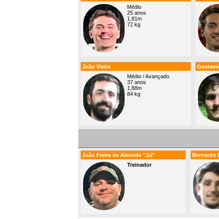
Médio
25 anos
1,81m
72 kg
João Vieira
Gustavo
Médio / Avançado
37 anos
1,88m
84 kg
João Freire de Almeida "Jal"
Bernardo 
Treinador