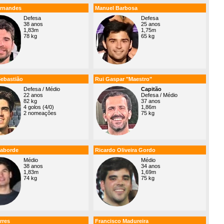
rnandes
Manuel Barbosa
Defesa
Defesa
38 anos
25 anos
1,83m
1,75m
78 kg
65 kg
Sebastião
Rui Gaspar "Maestro"
Defesa / Médio
Capitão
22 anos
Defesa / Médio
82 kg
37 anos
4 golos (4/0)
1,86m
2 nomeações
75 kg
Laborde
Ricardo Oliveira Gordo
Médio
Médio
38 anos
34 anos
1,83m
1,69m
74 kg
75 kg
rres
Francisco Madureira