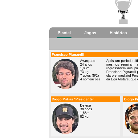
Liga A
4
Plantel
Jogos
Histórico
Francisco Pignatelli
Avançado
Após um período di
24 anos
mesmos reuniram as
1,83m
regressarem aos pal
73 kg
Francisco Pignatelli
7 golos (5/2)
claro e imediato! Fo
4 nomeações
da Liga Allstars, que
Diogo Matias "Presidente"
Diogo Pi
Defesa
38 anos
1,88m
82 kg