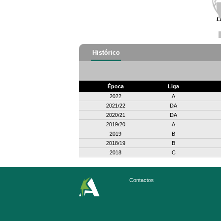
L
Histórico
Época
Liga
2022
A
2021/22
DA
2020/21
DA
2019/20
A
2019
B
2018/19
B
2018
C
Contactos