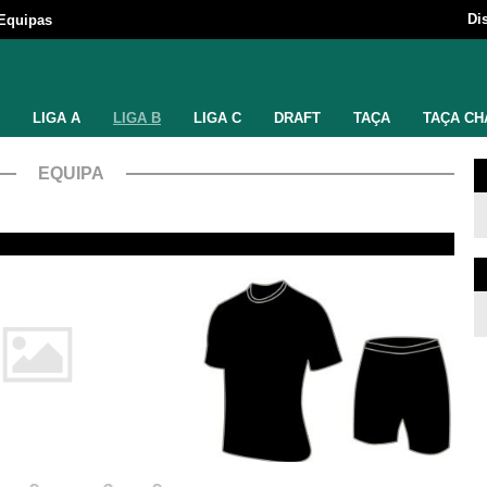
Di
Equipas
LIGA A
LIGA B
LIGA C
DRAFT
TAÇA
TAÇA CH
EQUIPA