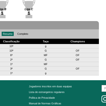
iga B
Liga C
1
1
Resumo
Completo
Classificação
Taça
Champions
10º
g
10º
G
OF
6º
MF
OF
2º
G
OF
1º
MF
3º
G
OF
1º
g
Jogadores inscritos em duas equipas
Lista de estrangeiros regulares
Política de Privacidade
Manual de Normas Gráficas