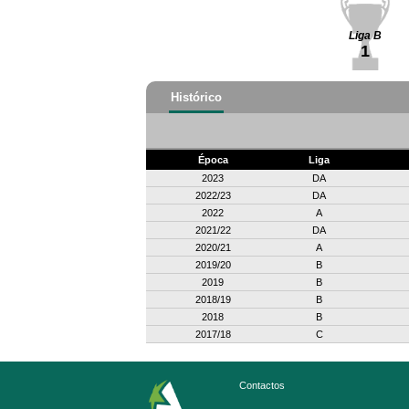
Liga B
1
Histórico
Época
Liga
2023
DA
2022/23
DA
2022
A
2021/22
DA
2020/21
A
2019/20
B
2019
B
2018/19
B
2018
B
2017/18
C
Contactos