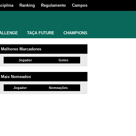
sciplina
Ranking
Regulamento
Campos
ALLENGE
TAÇA FUTURE
CHAMPIONS
Melhores Marcadores
Jogador
Golos
Mais Nomeados
Jogador
Nomeações