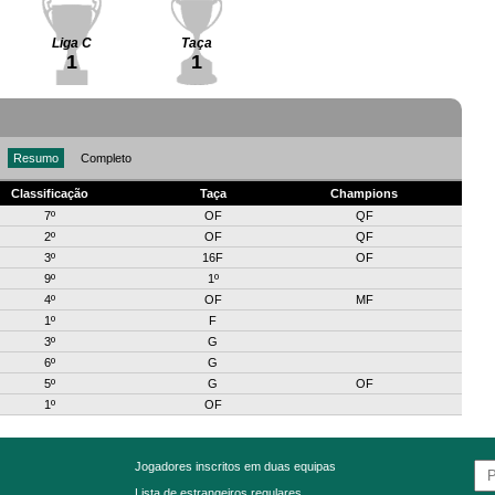
Liga C
Taça
1
1
Resumo
Completo
Classificação
Taça
Champions
7º
OF
QF
2º
OF
QF
3º
16F
OF
9º
1º
4º
OF
MF
1º
F
3º
G
6º
G
5º
G
OF
1º
OF
Jogadores inscritos em duas equipas
Lista de estrangeiros regulares