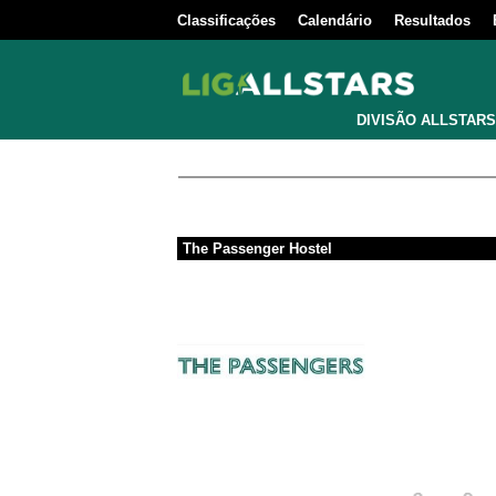
Classificações
Calendário
Resultados
DIVISÃO ALLSTARS
The Passenger Hostel