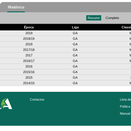
Histórico
Resumo
Completo
Época
Liga
Class
2019
GA
2018/19
GA
2018
GA
2017/18
GA
2017
GA
2016/17
GA
2016
GA
2015/16
GA
2015
GA
2014/15
GA
Contactos
Lista d
Política
Manual 