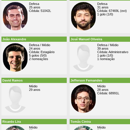
Defesa
Defesa
25 anos
31 anos
Cédula: 51042L
Cédula: 67469L (ext)
1 golo (1/0)
João Alexandre
José Manuel Oliveira
Defesa / Médio
Defesa / Médio
24 anos
39 anos
Cédula: Estagiário
Cédula: Administrativo
5 golos (5/0)
1 golo (1/0)
2 nomeações
1 nomeação
David Ramos
Jefferson Fernandes
Médio
Médio
29 anos
28 anos
Cédula: 68991L
Ricardo Lira
Tomás Cintra
Médio
Médio