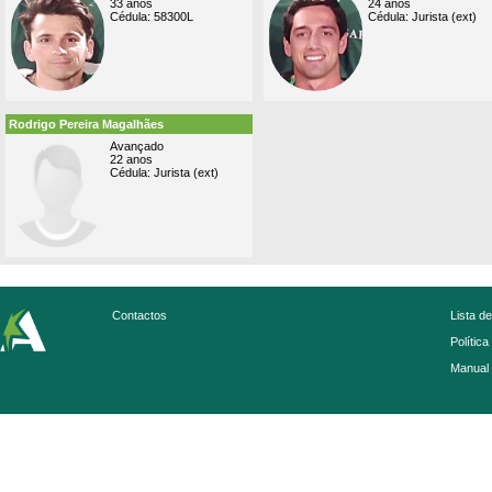
33 anos
24 anos
Cédula: 58300L
Cédula: Jurista (ext)
Rodrigo Pereira Magalhães
Avançado
22 anos
Cédula: Jurista (ext)
Contactos
Lista d
Política
Manual 