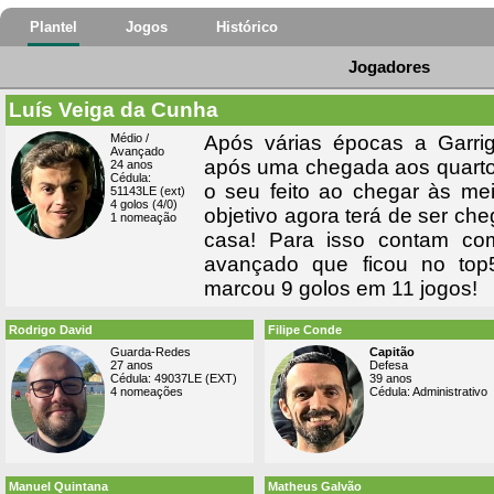
Plantel
Jogos
Histórico
Jogadores
Luís Veiga da Cunha
Médio /
Após várias épocas a Garri
Avançado
após uma chegada aos quartos
24 anos
Cédula:
o seu feito ao chegar às mei
51143LE (ext)
4 golos (4/0)
objetivo agora terá de ser cheg
1 nomeação
casa! Para isso contam co
avançado que ficou no top
marcou 9 golos em 11 jogos!
Rodrigo David
Filipe Conde
Guarda-Redes
Capitão
27 anos
Defesa
Cédula: 49037LE (EXT)
39 anos
4 nomeações
Cédula: Administrativo
Manuel Quintana
Matheus Galvão