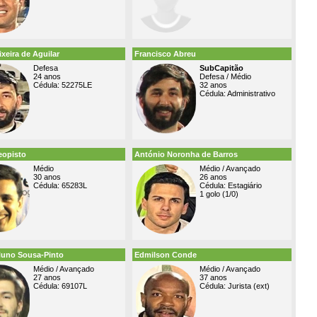
ixeira de Aguilar
Francisco Abreu
Defesa
SubCapitão
24 anos
Defesa / Médio
Cédula: 52275LE
32 anos
Cédula: Administrativo
eopisto
António Noronha de Barros
Médio
Médio / Avançado
30 anos
26 anos
Cédula: 65283L
Cédula: Estagiário
1 golo (1/0)
Nuno Sousa-Pinto
Edmilson Conde
Médio / Avançado
Médio / Avançado
27 anos
37 anos
Cédula: 69107L
Cédula: Jurista (ext)