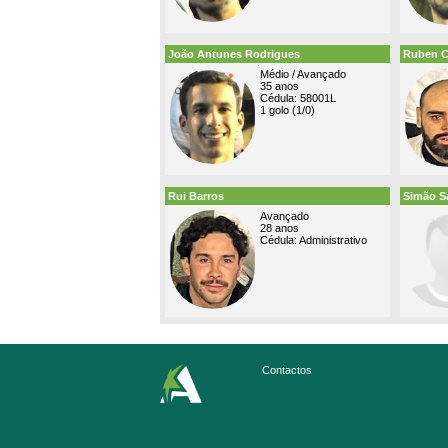
João Antunes Rodrigues
Ruben C
Médio / Avançado
35 anos
Cédula: 58001L
1 golo (1/0)
Rui Barros
Simão S
Avançado
28 anos
Cédula: Administrativo
Contactos