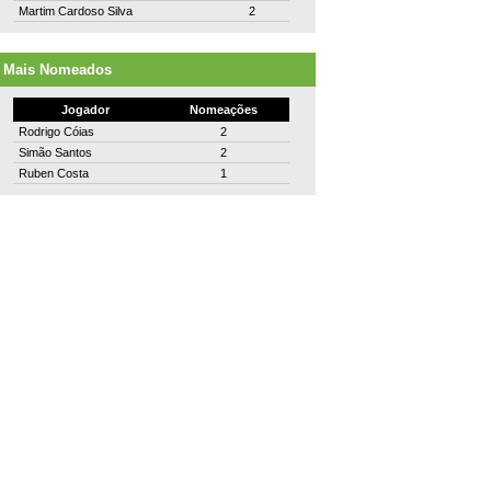
Martim Cardoso Silva
2
Mais Nomeados
Jogador
Nomeações
Rodrigo Cóias
2
Simão Santos
2
Ruben Costa
1