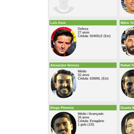
Luís Oom
Mário Te
Defesa
27 anos
Cédula: 50465LE (Ext)
Alexandre Ventura
Rafael T
Médio
32 anos
Cédula: 63689L (Ext)
Diogo Pimenta
Duarte 
Médio / Avançado
26 anos
Cédula: Estagiário
1 golo (1/0)