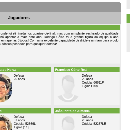
Jogadores
nde foi eliminada nos quartos-de-final, mas com um plantel recheado de qualidade
irá apontar a mais este ano! Rodrigo Cóias foi a grande figura da equipa o ano
 em apenas 8 jogos! Com uma excelente capacidade de drible e um faro para o golo
utêntico pesadelo para qualquer defesa!
atos Horta
Francisco Côrte-Real
Defesa
Defesa
25 anos
29 anos
Cédula: 66811P
1 golo (1/0)
pi
João Pinto de Almeida
Defesa
Defesa
37 anos
26 anos
Cédula: 52666L
Cédula: 52237LE
1 golo (1/0)