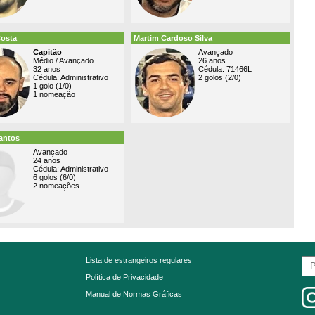
osta
Martim Cardoso Silva
Capitão
Avançado
Médio / Avançado
26 anos
32 anos
Cédula: 71466L
Cédula: Administrativo
2 golos (2/0)
1 golo (1/0)
1 nomeação
antos
Avançado
24 anos
Cédula: Administrativo
6 golos (6/0)
2 nomeações
Lista de estrangeiros regulares
Política de Privacidade
Manual de Normas Gráficas