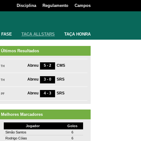
Disciplina
Regulamento
Campos
 FASE
TAÇA ALLSTARS
TAÇA HONRA
Últimos Resultados
Abreu
5 - 2
CMS
TH
Abreu
3 - 0
SRS
TH
Abreu
4 - 3
SRS
PF
Melhores Marcadores
Jogador
Golos
Simão Santos
6
Rodrigo Cóias
6