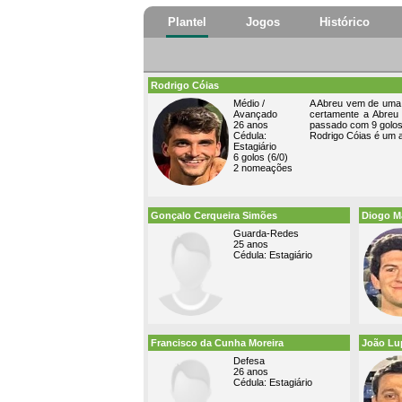
Plantel
Jogos
Histórico
Rodrigo Cóias
Médio /
A Abreu vem de uma o
Avançado
certamente a Abreu 
26 anos
passado com 9 golos
Cédula:
Rodrigo Cóias é um a
Estagiário
6 golos (6/0)
2 nomeações
Gonçalo Cerqueira Simões
Diogo M
Guarda-Redes
25 anos
Cédula: Estagiário
Francisco da Cunha Moreira
João Lu
Defesa
26 anos
Cédula: Estagiário