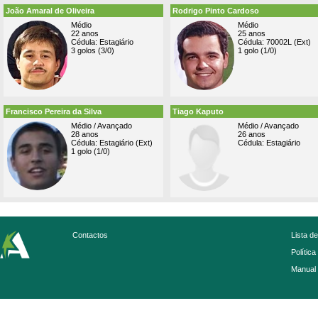
João Amaral de Oliveira
Rodrigo Pinto Cardoso
Médio
Médio
22 anos
25 anos
Cédula: Estagiário
Cédula: 70002L (Ext)
3 golos (3/0)
1 golo (1/0)
Francisco Pereira da Silva
Tiago Kaputo
Médio / Avançado
Médio / Avançado
28 anos
26 anos
Cédula: Estagiário (Ext)
Cédula: Estagiário
1 golo (1/0)
Contactos
Lista d
Política
Manual 