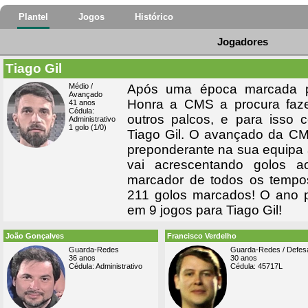
Plantel
Jogos
Histórico
Jogadores
Tiago Gil
Médio /
Após uma época marcada p
Avançado
Honra a CMS a procura faze
41 anos
Cédula:
outros palcos, e para isso 
Administrativo
1 golo (1/0)
Tiago Gil. O avançado da CM
preponderante na sua equipa 
vai acrescentando golos a
marcador de todos os tempo
211 golos marcados! O ano 
em 9 jogos para Tiago Gil!
João Gonçalves
Francisco Verdelho
Guarda-Redes
Guarda-Redes / Defes
36 anos
30 anos
Cédula: Administrativo
Cédula: 45717L