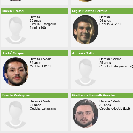
Manuel Rafael
Miguel Santos Ferreira
Defesa
Defesa
23 anos
34 anos
Cédula: Estagiário
Cédula: 41235L
1 golo (1/0)
André Gaspar
António Solla
Defesa / Médio
Defesa / Médio
34 anos
25 anos
Cédula: 41273L
Cédula: Estagiário (ext
Duarte Rodrigues
Guilherme Farinelli Ruschel
Defesa / Médio
Defesa / Médio
24 anos
31 anos
Cédula: Estagiário
Cédula: 64558L (Ext)