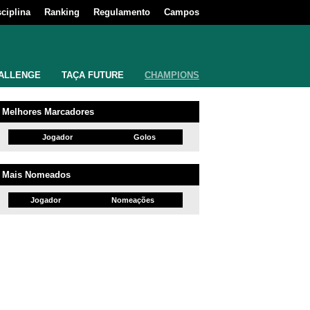
sciplina
Ranking
Regulamento
Campos
ALLENGE
TAÇA FUTURE
CHAMPIONS
Melhores Marcadores
Jogador
Golos
Mais Nomeados
Jogador
Nomeações