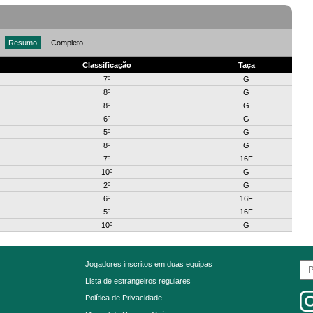
Resumo
Completo
Classificação
Taça
7º
G
8º
G
8º
G
6º
G
5º
G
8º
G
7º
16F
10º
G
2º
G
6º
16F
5º
16F
10º
G
Jogadores inscritos em duas equipas
Lista de estrangeiros regulares
Política de Privacidade