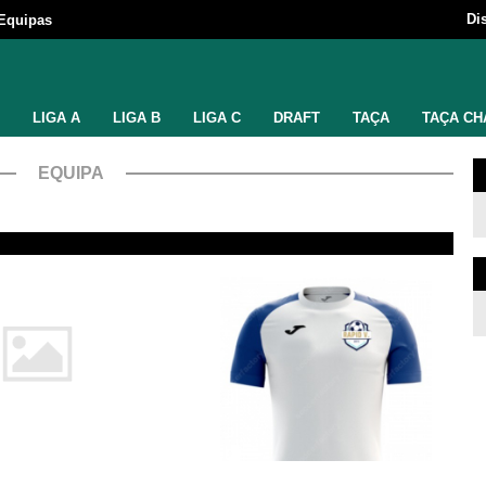
Di
Equipas
LIGA A
LIGA B
LIGA C
DRAFT
TAÇA
TAÇA CH
EQUIPA