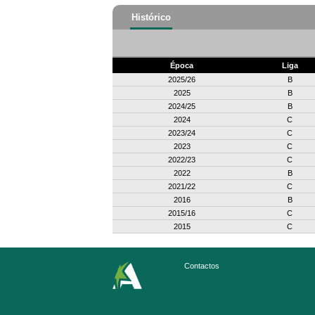
Histórico
Época
Liga
2025/26
B
2025
B
2024/25
B
2024
C
2023/24
C
2023
C
2022/23
C
2022
B
2021/22
C
2016
B
2015/16
C
2015
C
Contactos