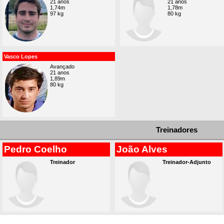
21 anos
21 anos
1,74m
1,78m
97 kg
80 kg
Vasco Lopes
Avançado
21 anos
1,89m
80 kg
Treinadores
Pedro Coelho
João Alves
Treinador
Treinador-Adjunto