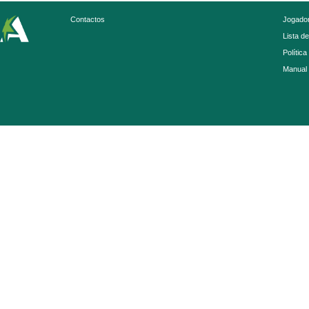
Contactos
Jogador
Lista d
Política
Manual 