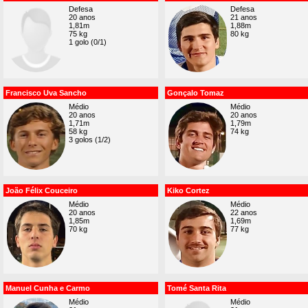
Defesa
Defesa
20 anos
21 anos
1,81m
1,88m
75 kg
80 kg
1 golo (0/1)
Francisco Uva Sancho
Gonçalo Tomaz
Médio
Médio
20 anos
20 anos
1,71m
1,79m
58 kg
74 kg
3 golos (1/2)
João Félix Couceiro
Kiko Cortez
Médio
Médio
20 anos
22 anos
1,85m
1,69m
70 kg
77 kg
Manuel Cunha e Carmo
Tomé Santa Rita
Médio
Médio