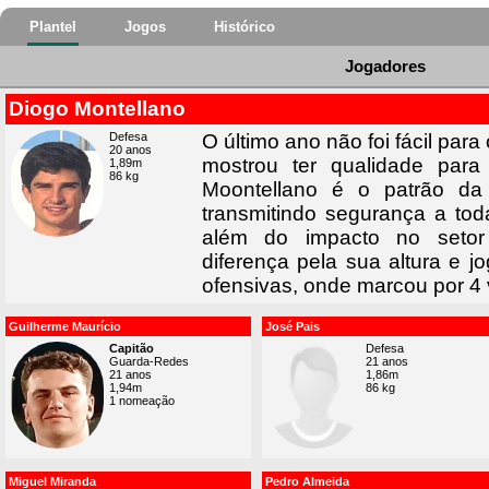
Plantel
Jogos
Histórico
Jogadores
Diogo Montellano
Defesa
O último ano não foi fácil para
20 anos
mostrou ter qualidade para
1,89m
86 kg
Moontellano é o patrão da
transmitindo segurança a tod
além do impacto no setor
diferença pela sua altura e 
ofensivas, onde marcou por 4
Guilherme Maurício
José Pais
Capitão
Defesa
Guarda-Redes
21 anos
21 anos
1,86m
1,94m
86 kg
1 nomeação
Miguel Miranda
Pedro Almeida