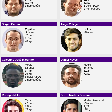
110 kg
82 kg
1 nomeação
1 golo (1/0/0)
2 nomeações
Sérgio Carmo
Tiago Caleça
Capitão
Defesa
Defesa
28 anos
32 anos
1,72m
70 kg
Celestino José Martinho
Daniel Neves
Médio
Médio
32 anos
36 anos
1,74m
1,72m
75 kg
72 kg
3 golos (2/0/1)
2 nomeações
Rodrigo Melo
Pedro Martins Ferreira
Médio
Médio / Avançado
27 anos
29 anos
1,83m
1,69m
69 kg
68 kg