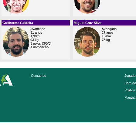
Guilherme Caldeira
Miguel Cruz Silva
Avançado
Avançado
31 anos
27 anos
1,90m
1,78m
93 kg
73 kg
3 golos (3/0/0)
1 nomeação
Contactos
Jogador
Lista d
Política
Manual 