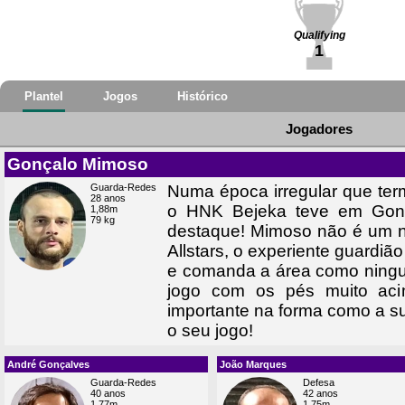
Qualifying
1
Plantel
Jogos
Histórico
Jogadores
Gonçalo Mimoso
Guarda-Redes
Numa época irregular que ter
28 anos
o HNK Bejeka teve em Gon
1,88m
79 kg
destaque! Mimoso não é um n
Allstars, o experiente guardião
e comanda a área como ningu
jogo com os pés muito ac
importante na forma como a s
o seu jogo!
André Gonçalves
João Marques
Guarda-Redes
Defesa
40 anos
42 anos
1,77m
1,75m