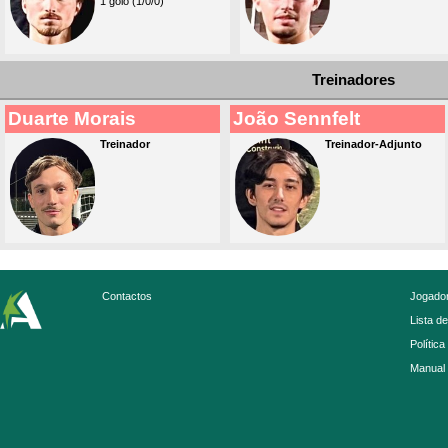
1 golo (1/0/0)
Treinadores
Duarte Morais
João Sennfelt
Treinador
Treinador-Adjunto
Contactos
Jogador
Lista d
Política
Manual 