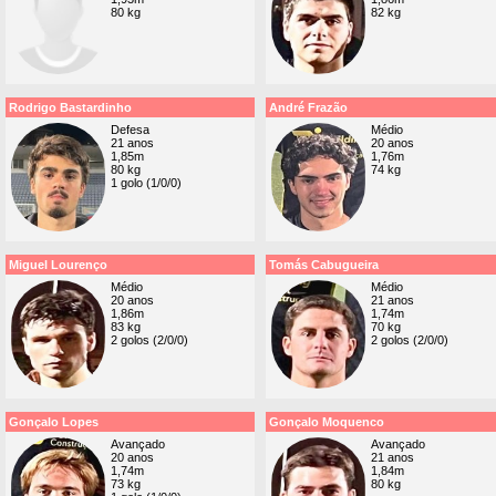
80 kg
82 kg
Rodrigo Bastardinho
André Frazão
Defesa
Médio
21 anos
20 anos
1,85m
1,76m
80 kg
74 kg
1 golo (1/0/0)
Miguel Lourenço
Tomás Cabugueira
Médio
Médio
20 anos
21 anos
1,86m
1,74m
83 kg
70 kg
2 golos (2/0/0)
2 golos (2/0/0)
Gonçalo Lopes
Gonçalo Moquenco
Avançado
Avançado
20 anos
21 anos
1,74m
1,84m
73 kg
80 kg