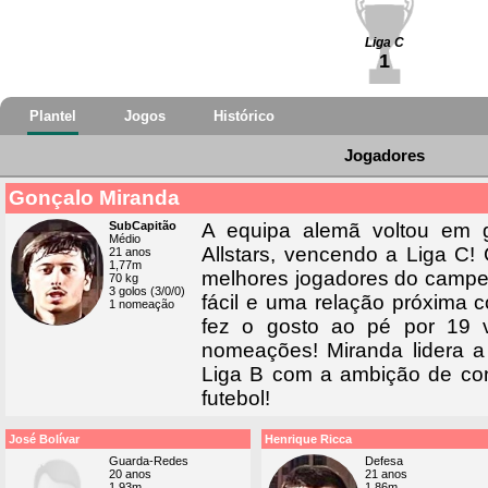
Liga C
1
Plantel
Jogos
Histórico
Jogadores
Gonçalo Miranda
SubCapitão
A equipa alemã voltou em 
Médio
Allstars, vencendo a Liga C!
21 anos
1,77m
melhores jogadores do campeo
70 kg
3 golos (3/0/0)
fácil e uma relação próxima 
1 nomeação
fez o gosto ao pé por 19 
nomeações! Miranda lidera 
Liga B com a ambição de con
futebol!
José Bolívar
Henrique Ricca
Guarda-Redes
Defesa
20 anos
21 anos
1,93m
1,86m