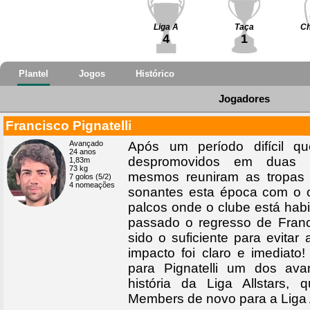
Liga A
Taça
Ch
4
1
Plantel
Jogos
Histórico
Jogadores
Francisco Pignatelli
Avançado
Após um período difícil 
24 anos
despromovidos em duas t
1,83m
73 kg
mesmos reuniram as tropas 
7 golos (5/2)
4 nomeações
sonantes esta época com o o
palcos onde o clube está habi
passado o regresso de Franci
sido o suficiente para evitar
impacto foi claro e imediat
para Pignatelli um dos ava
história da Liga Allstars, 
Members de novo para a Liga 