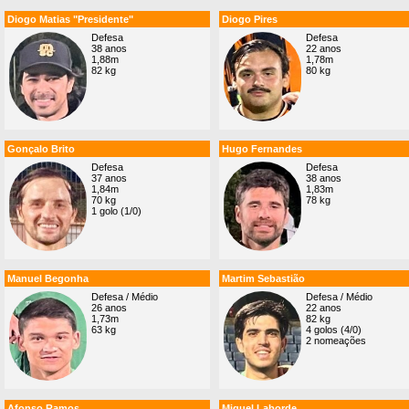
Diogo Matias "Presidente"
Diogo Pires
Defesa
Defesa
38 anos
22 anos
1,88m
1,78m
82 kg
80 kg
Gonçalo Brito
Hugo Fernandes
Defesa
Defesa
37 anos
38 anos
1,84m
1,83m
70 kg
78 kg
1 golo (1/0)
Manuel Begonha
Martim Sebastião
Defesa / Médio
Defesa / Médio
26 anos
22 anos
1,73m
82 kg
63 kg
4 golos (4/0)
2 nomeações
Afonso Ramos
Miguel Laborde