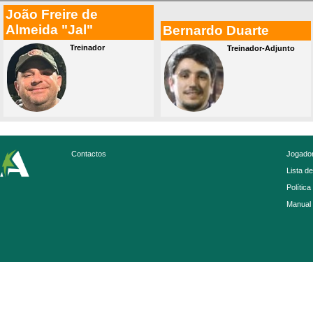
João Freire de
Almeida "Jal"
Bernardo Duarte
Treinador
Treinador-Adjunto
Contactos
Jogador
Lista d
Política
Manual 