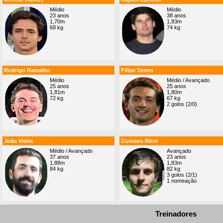
Médio
Médio
23 anos
38 anos
1,70m
1,83m
68 kg
74 kg
Rodrigo Ramalho
Filipe Torres
Médio
Médio / Avançado
25 anos
25 anos
1,81m
1,80m
72 kg
67 kg
2 golos (2/0)
João Vieira
Gustavo Ricci
Médio / Avançado
Avançado
37 anos
23 anos
1,88m
1,83m
84 kg
82 kg
3 golos (2/1)
1 nomeação
Treinadores