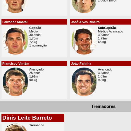
1 golo (1/0/0)
Salvador Amaral
José Alves Ribeiro
Capitão
SubCapitão
Médio
Médio / Avançado
30 anos
30 anos
1,75m
1,79m
72 kg
68 kg
1 nomeação
Francisco Vintém
João Farinha
Avançado
Avançado
25 anos
30 anos
1,91m
1,89m
90 kg
92 kg
Treinadores
Dinis Leite Barreto
Treinador