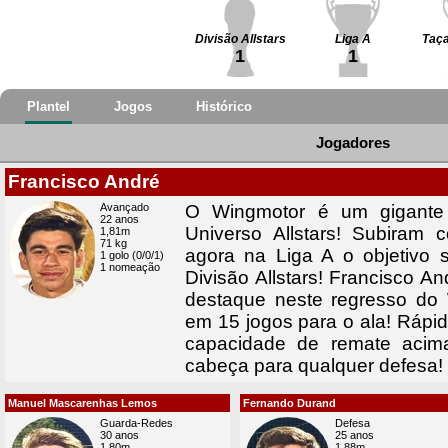
Divisão Allstars
Liga A
Taça
1
1
Plantel
Jogos
Histórico
Jogadores
Francisco André
Avançado
O Wingmotor é um gigante
22 anos
Universo Allstars! Subiram 
1,81m
71 kg
agora na Liga A o objetivo 
1 golo (0/0/1)
1 nomeação
Divisão Allstars! Francisco A
destaque neste regresso do
em 15 jogos para o ala! Rápid
capacidade de remate aci
cabeça para qualquer defesa!
Manuel Mascarenhas Lemos
Fernando Durand
Guarda-Redes
Defesa
30 anos
25 anos
1,80m
1,88m