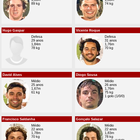
89 kg
74 kg
Hugo Gaspar
Vicente Roque
Defesa
Defesa
29 anos
31 anos
1,84m
1,76m
78 kg
70 kg
David Alves
Diogo Sousa
Médio
Médio
25 anos
26 anos
1,67m
1,76m
61 kg
75 kg
1 golo (1/0/0)
Francisco Saldanha
Gonçalo Salazar
Médio
Médio
22 anos
22 anos
1,78m
1,83m
70 kg
78 kg