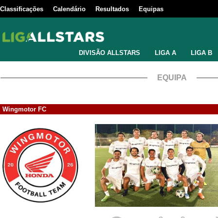
Classificações
Calendário
Resultados
Equipas
DIVISÃO ALLSTARS
LIGA A
LIGA B
EQUIPA
Wingmotor FC