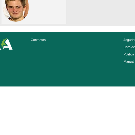
Contactos
Jogador
Lista d
Política
Manual 