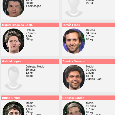
80 kg
90 kg
1 nomeação
Miguel Braga da Costa
Tomás Froes
Defesa
Defesa
27 anos
34 anos
1,94m
1,78m
80 kg
65 kg
Gabriel Lopes
Antoine Sarnago
Defesa / Médio
Médio
19 anos
30 anos
1,67m
1,80m
78 kg
65 kg
2 golos (2/0)
Bruno Granja
Gonçalo Santos
Médio
Médio
29 anos
19 anos
1,85m
1,73m
73 kg
69 kg