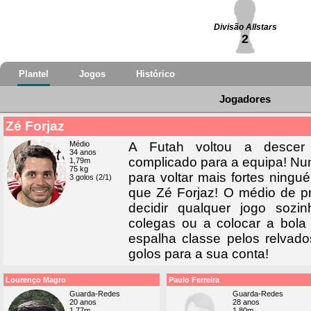
Divisão Allstars
2
Plantel
Jogos
Histórico
Jogadores
Zé Forjaz
Médio
A Futah voltou a descer
34 anos
complicado para a equipa! Num
1,79m
75 kg
para voltar mais fortes ningu
3 golos (2/1)
que Zé Forjaz! O médio de p
decidir qualquer jogo sozi
colegas ou a colocar a bola
espalha classe pelos relvad
golos para a sua conta!
Lourenço Magro
Paulo Ferreira
Guarda-Redes
Guarda-Redes
20 anos
28 anos
1,77m
1,80m