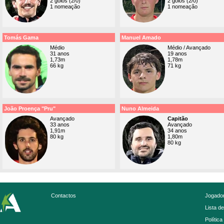
2 golos (2/0)
2 golos (2/0)
1 nomeação
1 nomeação
Tomás Gama
Manuel Amado
Médio
Médio / Avançado
31 anos
19 anos
1,73m
1,78m
66 kg
71 kg
João Proença "Pru"
Nuno Almeida
Avançado
Capitão
33 anos
Avançado
1,91m
34 anos
80 kg
1,80m
80 kg
Contactos
Jogador
Lista d
Política