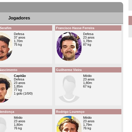
Jogadores
Serafim
Francisco Hasse Ferreira
Defesa
Defesa
37 anos
23 anos
1,70m
1,78m
75 kg
87 kg
Nascimento
Guilherme Vieira
Capitão
Médio
Defesa
23 anos
23 anos
1,80m
1,85m
67 kg
77 kg
1 golo (1/0/0)
Mendonça
Rodrigo Lourenço
Médio
Médio
23 anos
23 anos
1,80m
1,79m
76 kg
76 kg