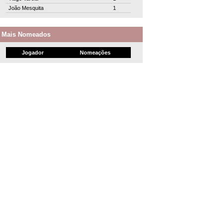
João Mesquita
1
Mais Nomeados
Jogador
Nomeações