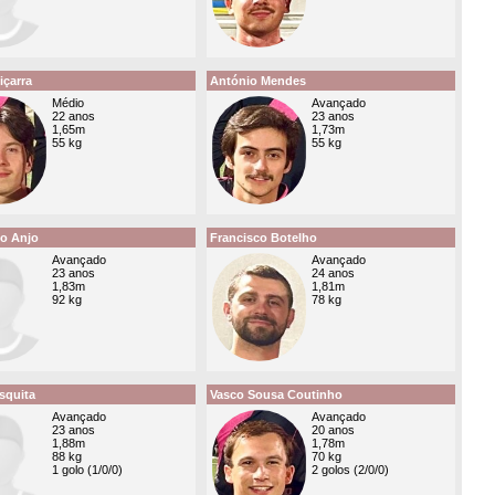
içarra
António Mendes
Médio
Avançado
22 anos
23 anos
1,65m
1,73m
55 kg
55 kg
co Anjo
Francisco Botelho
Avançado
Avançado
23 anos
24 anos
1,83m
1,81m
92 kg
78 kg
squita
Vasco Sousa Coutinho
Avançado
Avançado
23 anos
20 anos
1,88m
1,78m
88 kg
70 kg
1 golo (1/0/0)
2 golos (2/0/0)