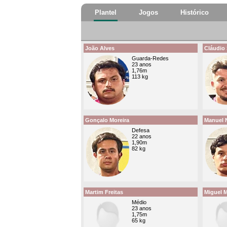
Plantel
Jogos
Histórico
João Alves
Cláudio 
Guarda-Redes
23 anos
1,76m
113 kg
Gonçalo Moreira
Manuel 
Defesa
22 anos
1,90m
82 kg
Martim Freitas
Miguel 
Médio
23 anos
1,75m
65 kg