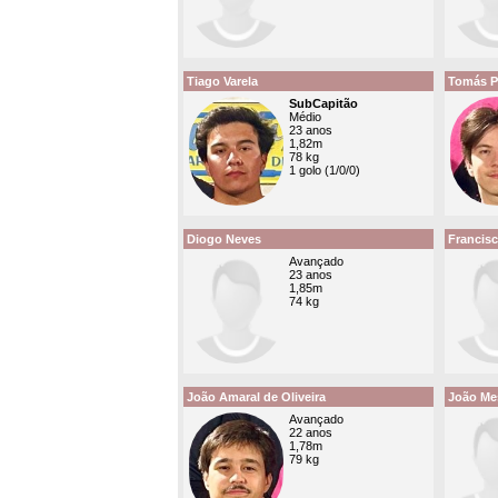
Tiago Varela
Tomás P
SubCapitão
Médio
23 anos
1,82m
78 kg
1 golo (1/0/0)
Diogo Neves
Francis
Avançado
23 anos
1,85m
74 kg
João Amaral de Oliveira
João Me
Avançado
22 anos
1,78m
79 kg