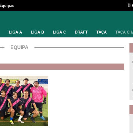
Di
Equipas
LIGA A
LIGA B
LIGA C
DRAFT
TAÇA
TAÇA CH
EQUIPA