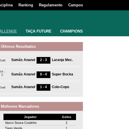
sciplina
Ranking
Regulamento
Campos
ALLENGE
TAÇA FUTURE
CHAMPIONS
Últimos Resultados
Sumás Ananol
2 - 3
Laranja Mec.
Draft
TF -
Sumás Ananol
0 - 4
Super Bocka
C
Sumás Ananol
1 - 4
Colo-Copo
Draft
Melhores Marcadores
Jogador
Golos
Vasco Sousa Coutinho
2
Tiago Varela
1