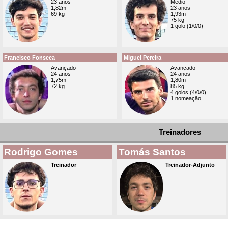
23 anos
Médio
1,82m
23 anos
69 kg
1,93m
75 kg
1 golo (1/0/0)
Francisco Fonseca
Miguel Pereira
Avançado
Avançado
24 anos
24 anos
1,75m
1,80m
72 kg
85 kg
4 golos (4/0/0)
1 nomeação
Treinadores
Rodrigo Gomes
Tomás Santos
Treinador
Treinador-Adjunto