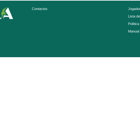
Contactos
Jogador
Lista d
Política
Manual 