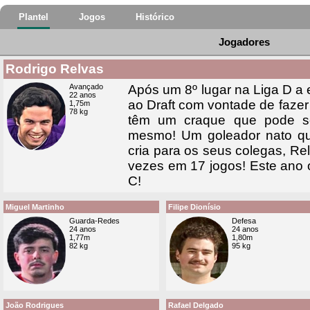
Plantel
Jogos
Histórico
Jogadores
Rodrigo Relvas
Avançado
Após um 8º lugar na Liga D a
22 anos
ao Draft com vontade de faze
1,75m
78 kg
têm um craque que pode se
mesmo! Um goleador nato qu
cria para os seus colegas, Re
vezes em 17 jogos! Este ano o
C!
Miguel Martinho
Filipe Dionísio
Guarda-Redes
Defesa
24 anos
24 anos
1,77m
1,80m
82 kg
95 kg
João Rodrigues
Rafael Delgado