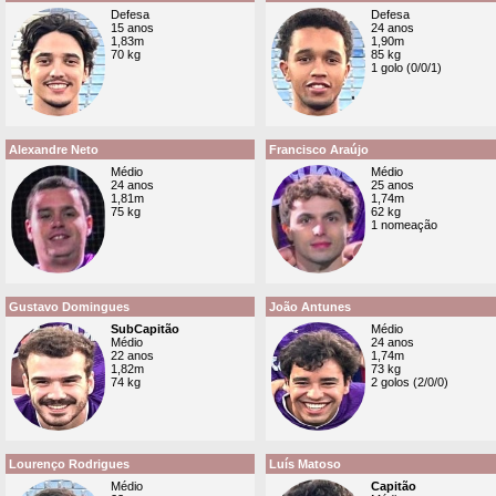
Defesa
Defesa
15 anos
24 anos
1,83m
1,90m
70 kg
85 kg
1 golo (0/0/1)
Alexandre Neto
Francisco Araújo
Médio
Médio
24 anos
25 anos
1,81m
1,74m
75 kg
62 kg
1 nomeação
Gustavo Domingues
João Antunes
SubCapitão
Médio
Médio
24 anos
22 anos
1,74m
1,82m
73 kg
74 kg
2 golos (2/0/0)
Lourenço Rodrigues
Luís Matoso
Médio
Capitão