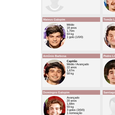
Mateus Galopim
Tomás L
Médio
18 anos
1,70m
64 kg
1 golo (1/0/0)
António Barbosa
Pedro Li
Capitão
Médio / Avançado
22 anos
1,67m
58 kg
Domingos Galopim
Santiago
Avançado
20 anos
1,68m
59 kg
3 golos (3/0/0)
1 nomeação