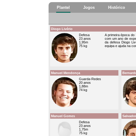
Plantel
Jogos
Histórico
Diogo Livério
Defesa
A primeira época do 
23 anos
com um ano de exper
1,95m
da defesa Diogo Livé
75 kg
equipa e ajuda na co
Manuel Mendonça
Bernardo
Guarda-Redes
20 anos
1,88m
74 kg
Manuel Gomes
Salvado
Defesa
23 anos
1,75m
75 kg