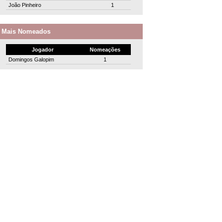
João Pinheiro
1
Mais Nomeados
Jogador
Nomeações
Domingos Galopim
1