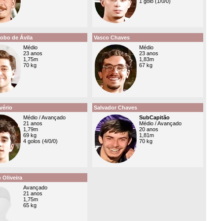
1 golo (1/0/0)
obo de Ávila
Vasco Chaves
Médio
Médio
23 anos
23 anos
1,75m
1,83m
70 kg
67 kg
vério
Salvador Chaves
Médio / Avançado
SubCapitão
21 anos
Médio / Avançado
1,79m
20 anos
69 kg
1,81m
4 golos (4/0/0)
70 kg
 Oliveira
Avançado
21 anos
1,75m
65 kg