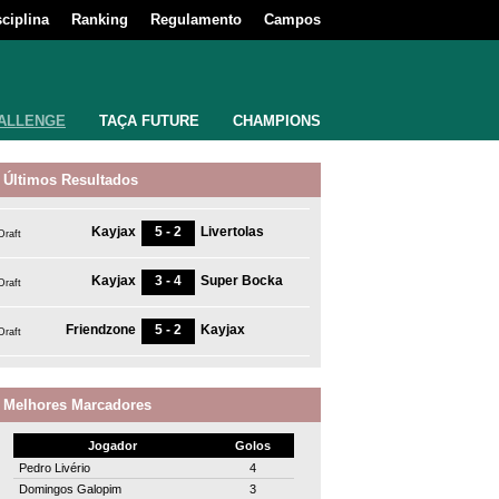
sciplina
Ranking
Regulamento
Campos
ALLENGE
TAÇA FUTURE
CHAMPIONS
Últimos Resultados
Kayjax
5 - 2
Livertolas
Draft
Kayjax
3 - 4
Super Bocka
Draft
Friendzone
5 - 2
Kayjax
Draft
Melhores Marcadores
Jogador
Golos
Pedro Livério
4
Domingos Galopim
3