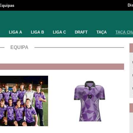
Di
Equipas
LIGA A
LIGA B
LIGA C
DRAFT
TAÇA
TAÇA CH
EQUIPA