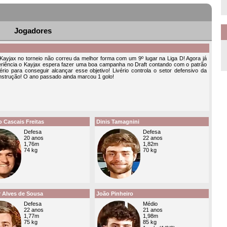
Jogadores
Kayjax no torneio não correu da melhor forma com um 9º lugar na Liga D! Agora já
iência o Kayjax espera fazer uma boa campanha no Draft contando com o patrão
rio para conseguir alcançar esse objetivo! Livério controla o setor defensivo da
nstrução! O ano passado ainda marcou 1 golo!
 Cascais Freitas
Dinis Tamagnini
Defesa
Defesa
20 anos
22 anos
1,76m
1,82m
74 kg
70 kg
r Alves de Sousa
João Pinheiro
Defesa
Médio
22 anos
21 anos
1,77m
1,98m
75 kg
85 kg