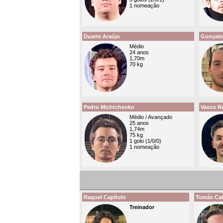
1 nomeação
Duarte Araújo
Gonçalo
Médio
24 anos
1,70m
70 kg
Pedro Michtchenko
Vasco 
Médio / Avançado
25 anos
1,74m
75 kg
1 golo (1/0/0)
1 nomeação
Raquel Capítulo
Tomás Cab
Treinador