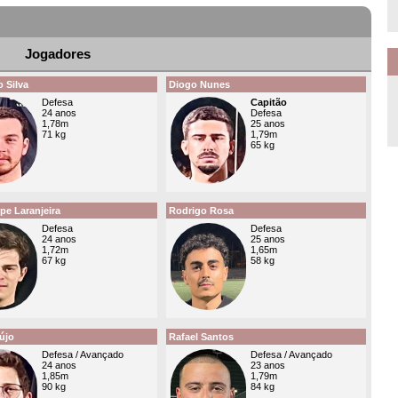
Jogadores
 Silva
Diogo Nunes
Defesa
Capitão
24 anos
Defesa
1,78m
25 anos
71 kg
1,79m
65 kg
ipe Laranjeira
Rodrigo Rosa
Defesa
Defesa
24 anos
25 anos
1,72m
1,65m
67 kg
58 kg
újo
Rafael Santos
Defesa / Avançado
Defesa / Avançado
24 anos
23 anos
1,85m
1,79m
90 kg
84 kg