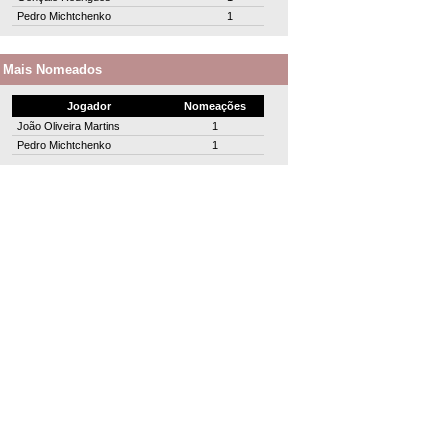
Pedro Michtchenko
1
Mais Nomeados
Jogador
Nomeações
João Oliveira Martins
1
Pedro Michtchenko
1