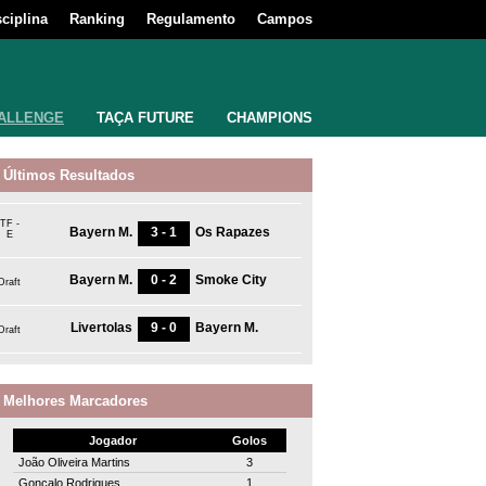
sciplina
Ranking
Regulamento
Campos
ALLENGE
TAÇA FUTURE
CHAMPIONS
Últimos Resultados
TF -
Bayern M.
3 - 1
Os Rapazes
E
Bayern M.
0 - 2
Smoke City
Draft
Livertolas
9 - 0
Bayern M.
Draft
Melhores Marcadores
Jogador
Golos
João Oliveira Martins
3
Gonçalo Rodrigues
1