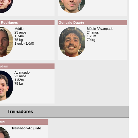
 Rodrigues
Gonçalo Duarte
Médio
Médio / Avançado
23 anos
24 anos
1,74m
1,75m
75 kg
70 kg
1 golo (1/0/0)
Rodam
Avançado
23 anos
1,82m
75 kg
Treinadores
ral
Treinador-Adjunto