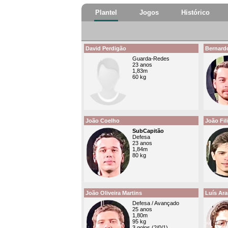
Plantel
Jogos
Histórico
David Perdigão
Bernardo
Guarda-Redes
23 anos
1,83m
60 kg
João Coelho
João Fil
SubCapitão
Defesa
23 anos
1,84m
80 kg
João Oliveira Martins
Luís Ara
Defesa / Avançado
25 anos
1,80m
95 kg
3 golos (2/0/1)