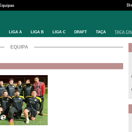
Di
Equipas
LIGA A
LIGA B
LIGA C
DRAFT
TAÇA
TAÇA CH
EQUIPA