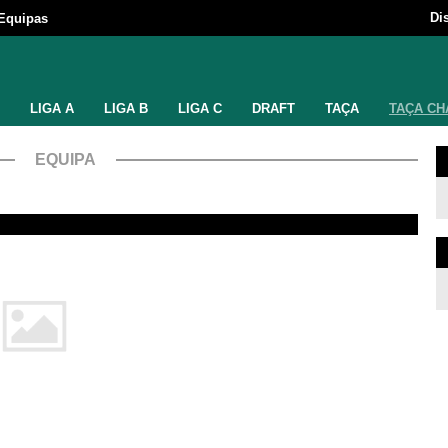
Di
Equipas
LIGA A
LIGA B
LIGA C
DRAFT
TAÇA
TAÇA CH
EQUIPA