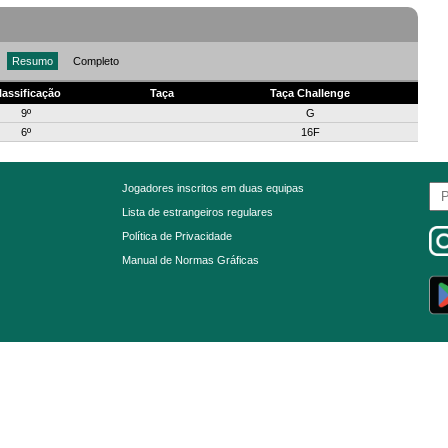
Resumo
Completo
lassificação
Taça
Taça Challenge
9º
G
6º
16F
Jogadores inscritos em duas equipas
Lista de estrangeiros regulares
Política de Privacidade
Manual de Normas Gráficas