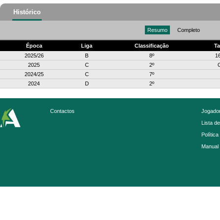
Histórico
Resumo
Completo
Época
Liga
Classificação
Ta
2025/26
B
8º
1
2025
C
2º
2024/25
C
7º
2024
D
2º
Contactos
Jogador
Lista d
Política
Manual 