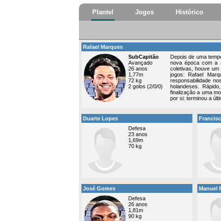
Plantel
Jogos
Histórico
Rafael Marques
SubCapitão
Depois de uma tempor
Avançado
nova época com a am
26 anos
coletivas, houve um
1,77m
jogos: Rafael Marq
72 kg
responsabilidade n
2 golos (2/0/0)
holandeses. Rápido,
finalização a uma m
por si: terminou a úl
Duarte Lopes
Francis
Defesa
23 anos
1,69m
70 kg
José Gomes
Manuel 
Defesa
26 anos
1,81m
90 kg