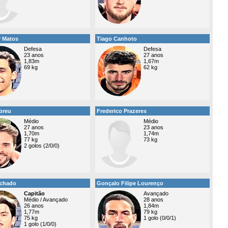
r Matos
Tiago Canhoto
Defesa
Defesa
23 anos
27 anos
1,83m
1,67m
69 kg
62 kg
breu
Frederico Prazeres
Médio
Médio
27 anos
23 anos
1,70m
1,74m
77 kg
73 kg
2 golos (2/0/0)
chado
Gonçalo Filipe Lourenço
Capitão
Avançado
Médio / Avançado
28 anos
26 anos
1,84m
1,77m
79 kg
75 kg
1 golo (0/0/1)
1 golo (1/0/0)