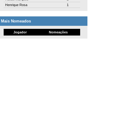
Henrique Rosa
1
Mais Nomeados
Jogador
Nomeações