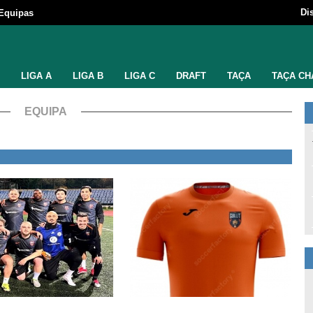
Di
Equipas
LIGA A
LIGA B
LIGA C
DRAFT
TAÇA
TAÇA CH
EQUIPA