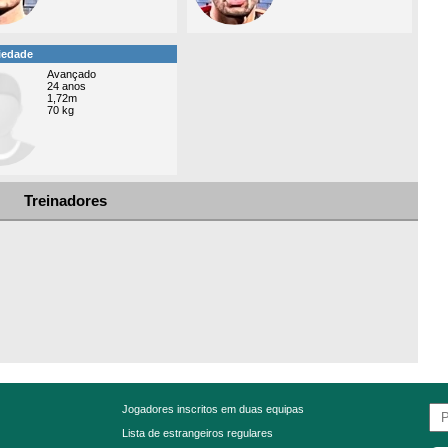
iedade
Avançado
24 anos
1,72m
70 kg
Treinadores
Jogadores inscritos em duas equipas
Lista de estrangeiros regulares