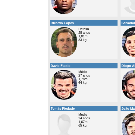
Ricardo Lopes
Salvado
Defesa
28 anos
1,81m
83 kg
David Fastio
Diogo A
Médio
27 anos
1,78m
64 kg
Tomás Piedade
João Ma
Médio
24 anos
1,67m
65 kg