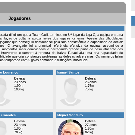
Jogadores
ada difícil em que a Team Gullit terminou no 8.º lugar da Liga C, a equipa entra na
bição de voltar a aproximar-se dos lugares cimeiros. Apesar das dificuldades
 jogador que conseguiu destacar-se pela sua consistência e capacidade de decidir
ues. O avançado foi a principal referência ofensiva da equipa, assumindo a
os momentos mais complicados e carregando grande parte do peso atacante dos
 irreverente e sempre à procura da baliza, Rafael alia uma boa capacidade de
obilidade que cria constantes problemas às defesas adversárias. Os números falam
tima temporada com 5 golos somando 2 distinções individuais.
co Lourenço
Ismael Santos
Defesa
Defesa
23 anos
26 anos
1,90m
1,76m
100 kg
75 kg
Fernandes
Miguel Monteiro
Defesa
Defesa
23 anos
27 anos
1,80m
1,70m
78 kg
82 kg