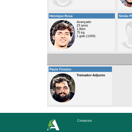
Henrique Rosa
Simão P
Avançado
23 anos
1,80m
75 kg
1 golo (1/0/0)
Paulo Firmino
Treinador-Adjunto
Contactos