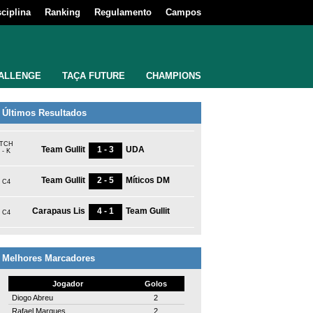
sciplina
Ranking
Regulamento
Campos
ALLENGE
TAÇA FUTURE
CHAMPIONS
Últimos Resultados
TCH
Team Gullit
1 - 3
UDA
- K
Team Gullit
2 - 5
Míticos DM
C4
Carapaus Lis
4 - 1
Team Gullit
C4
Melhores Marcadores
Jogador
Golos
Diogo Abreu
2
Rafael Marques
2