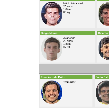
Médio / Avançado
26 anos
1,84m
80 kg
Diogo Moura
Ricardo
Avançado
20 anos
1,86m
80 kg
Francisco de Brito
Paulo Est
Treinador