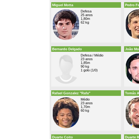
Miguel Motta
Pedro F
Defesa
25 anos
1,80m
62 kg
Bernardo Delgado
João Mo
Defesa / Médio
23 anos
1,85m
90 kg
1 golo (1/0)
Rafael Gonzalez "Rafa"
Tomás 
Médio
23 anos
1,70m
60 kg
Duarte Coito
Duarte 