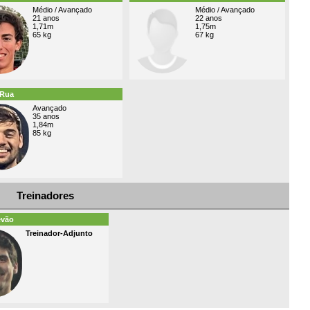
Médio / Avançado
Médio / Avançado
21 anos
22 anos
1,71m
1,75m
65 kg
67 kg
 Rua
Avançado
35 anos
1,84m
85 kg
Treinadores
êvão
Treinador-Adjunto