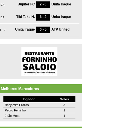
Jupiter FC
2 - 0
Unita Iraque
DA
Tiki Taka N.
6 - 2
Unita Iraque
DA
Unita Iraque
0 - 5
ATP United
T - J
Melhores Marcadores
Jogador
Golos
Benjamim Freitas
3
Pedro Ferrinho
1
João Mota
1