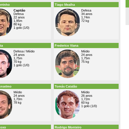
errinho
Tiago Mealha
Capitão
Defesa
Defesa
34 anos
22 anos
1,74m
1,95m
72 kg
80 kg
1 golo (1/0)
ta
Frederico Viana
Defesa / Médio
Médio
24 anos
24 anos
1,75m
1,75m
70 kg
75 kg
1 golo (1/0)
Anselmo
Tomás Catalão
Médio
Médio
24 anos
26 anos
1,70m
1,72m
78 kg
60 kg
1 golo (1/0)
Roxo
Rodrigo Monteiro