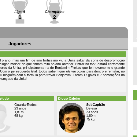
Liga A
Champions
1
2
Jogadores
 o ano, mas um fim de ano fortíssimo viu a Unita saltar da zona de despromoção
 lugar, melhor do que tinham feito no ano anterior! Entrar no top3 estará certamente
ores da Unita, principalmente na de Benjamim Freitas que foi novamente o grande
Com o pé esquerdo letal, todos sabem que ele vai puxar para dentro e rematar, no
eu ninguém com a fórmula para travar Benjamim! Foram 17 golos e 7 nomeações na
avançado da Unita!
eludo
Diogo Caleiro
Guarda-Redes
SubCapitão
23 anos
Defesa
1,81m
23 anos
68 kg
1,80m
75 kg