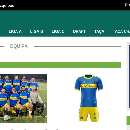
Di
Equipas
LIGA A
LIGA B
LIGA C
DRAFT
TAÇA
TAÇA CH
EQUIPA