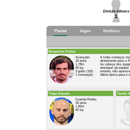
Divisão Allstars
1
Plantel
Jogos
Histórico
Benjamim Freitas
Avançado
A Unita começou mal
26 anos
diretamente para o 4º
1,78m
na cabeça dos jogad
60 kg
destaque da equipa! 
3 golos (3/0)
entanto, não aparec
1 nomeação
última época para o 
Tiago Espada
Tomás V
Guarda-Redes
35 anos
1,80m
65 kg