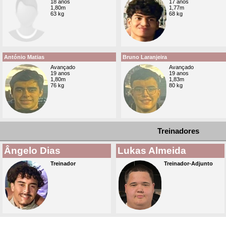
18 anos
17 anos
1,80m
1,77m
63 kg
68 kg
António Matias
Bruno Laranjeira
Avançado
Avançado
19 anos
19 anos
1,80m
1,83m
76 kg
80 kg
Treinadores
Ângelo Dias
Lukas Almeida
Treinador
Treinador-Adjunto