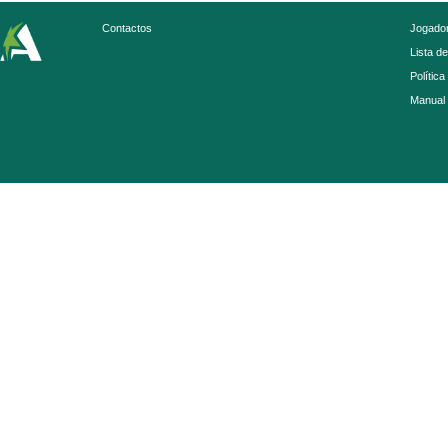
Contactos
Jogador
Lista d
Política
Manual 