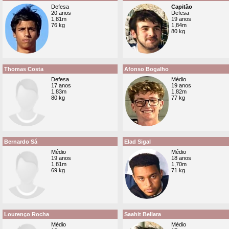
Defesa
Capitão
20 anos
Defesa
1,81m
19 anos
76 kg
1,84m
80 kg
Thomas Costa
Afonso Bogalho
Defesa
Médio
17 anos
19 anos
1,83m
1,82m
80 kg
77 kg
Bernardo Sá
Elad Sigal
Médio
Médio
19 anos
18 anos
1,81m
1,70m
69 kg
71 kg
Lourenço Rocha
Saahit Bellara
Médio
Médio