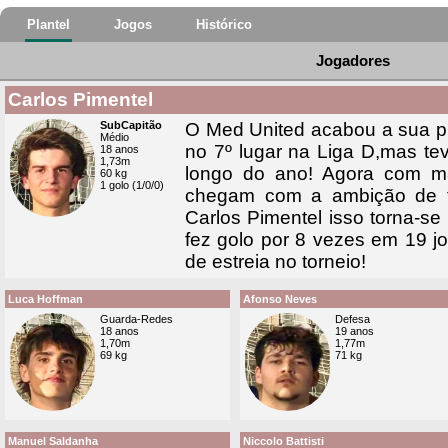
Plantel
Jogos
Histórico
Jogadores
Carlos Pimentel
SubCapitão
O Med United acabou a sua pr
Médio
no 7º lugar na Liga D,mas t
18 anos
1,73m
longo do ano! Agora com ma
60 kg
1 golo (1/0/0)
chegam com a ambição de f
Carlos Pimentel isso torna-se
fez golo por 8 vezes em 19 
de estreia no torneio!
Luca Hoffman
Afonso Neves
Guarda-Redes
Defesa
18 anos
19 anos
1,70m
1,77m
69 kg
71 kg
Manuel Saldanha
Niccolo Battisti