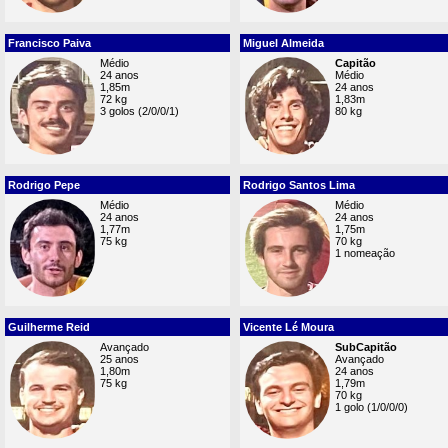
Francisco Paiva
Miguel Almeida
Médio
Capitão
24 anos
Médio
1,85m
24 anos
72 kg
1,83m
3 golos (2/0/0/1)
80 kg
Rodrigo Pepe
Rodrigo Santos Lima
Médio
Médio
24 anos
24 anos
1,77m
1,75m
75 kg
70 kg
1 nomeação
Guilherme Reid
Vicente Lé Moura
Avançado
SubCapitão
25 anos
Avançado
1,80m
24 anos
75 kg
1,79m
70 kg
1 golo (1/0/0/0)