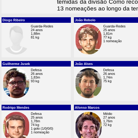
temidas da divisão Como rec
13 nomeações ao longo da te
Diogo Ribeiro
João Rebolo
Guarda-Redes
Guarda-Redes
24 anos
25 anos
1,88m
1,81m
81 kg
77 kg
1 nomeação
Guilherme Jusek
João Alves
Defesa
Defesa
26 anos
26 anos
1,83m
1,74m
93 kg
75 kg
Rodrigo Mendes
Afonso Marcos
Defesa
Médio
25 anos
27 anos
1,78m
1,76m
74 kg
72 kg
1 golo (1/0/0/0)
1 nomeação