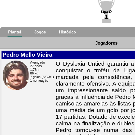
Liga D
1
Plantel
Jogos
Histórico
Jogadores
Pedro Mello Vieira
Avançado
O Dyslexia Untied garantiu 
27 anos
conquistar o troféu da Li
1,76m
86 kg
marcada pela consistência,
7 golos (3/0/3/1)
1 nomeação
claramente ofensivo. A equi
um impressionante saldo po
graças à influência de Pedro 
camisolas amarelas às listas
uma média de um golo por j
17 partidas. Dotado de excel
calma na finalização e drible
Pedro tornou-se numa das r