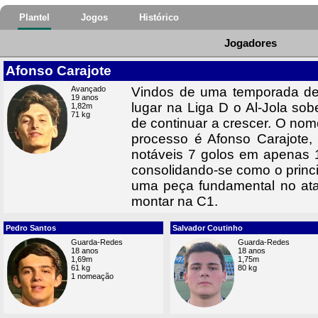
Plantel
Jogos
Histórico
Jogadores
Afonso Carajote
Avançado
Vindos de uma temporada de
19 anos
lugar na Liga D o Al-Jola s
1,82m
71 kg
de continuar a crescer. O no
processo é Afonso Carajote
notáveis 7 golos em apenas 
consolidando-se como o princ
uma peça fundamental no ataq
montar na C1.
Pedro Santos
Salvador Coutinho
Guarda-Redes
Guarda-Redes
18 anos
18 anos
1,69m
1,75m
61 kg
80 kg
1 nomeação