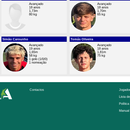
Avançado
Avançado
18 anos
18 anos
1,73m
1,70m
80 kg
65 kg
Simão Carounho
Tomás Oliveira
Avançado
Avançado
19 anos
18 anos
1,65m
1,81m
58 kg
75 kg
1 golo (1/0/0)
1 nomeação
Contactos
Jogador
Lista d
Política
Manual 