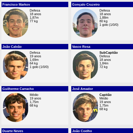
Francisco Markov
Gonçalo Cruzeiro
Defesa
Defesa
18 anos
18 anos
1,87m
1,88m
77 kg
80 kg
1 golo (1/0/0)
João Calvão
Vasco Rosa
Defesa
SubCapitão
19 anos
Defesa
1,69m
18 anos
64 kg
1,84m
1 golo (1/0/0)
72 kg
Guilherme Carracho
José Amador
Médio
Capitão
19 anos
Médio
1,75m
19 anos
68 kg
1,75m
68 kg
Duarte Neves
João Coelho