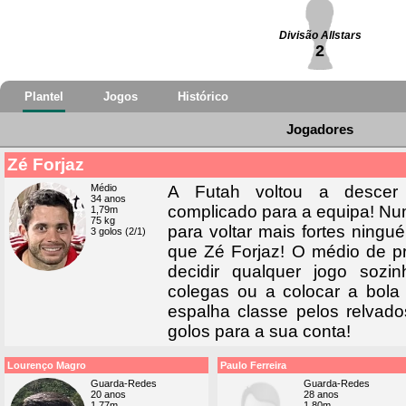
Divisão Allstars
2
Plantel
Jogos
Histórico
Jogadores
Zé Forjaz
Médio
A Futah voltou a descer
34 anos
complicado para a equipa! Num
1,79m
75 kg
para voltar mais fortes ningu
3 golos (2/1)
que Zé Forjaz! O médio de p
decidir qualquer jogo sozi
colegas ou a colocar a bola
espalha classe pelos relvad
golos para a sua conta!
Lourenço Magro
Paulo Ferreira
Guarda-Redes
Guarda-Redes
20 anos
28 anos
1,77m
1,80m