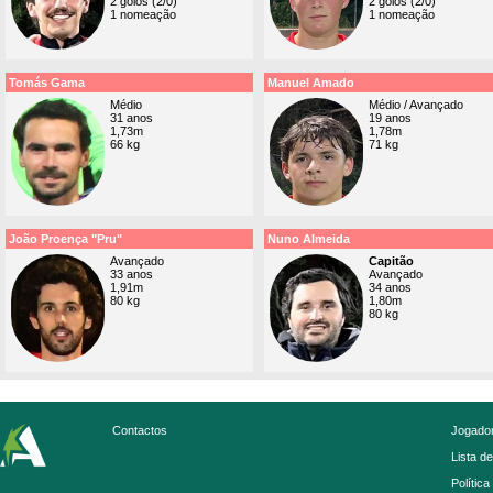
2 golos (2/0)
2 golos (2/0)
1 nomeação
1 nomeação
Tomás Gama
Manuel Amado
Médio
Médio / Avançado
31 anos
19 anos
1,73m
1,78m
66 kg
71 kg
João Proença "Pru"
Nuno Almeida
Avançado
Capitão
33 anos
Avançado
1,91m
34 anos
80 kg
1,80m
80 kg
Contactos
Jogador
Lista d
Política