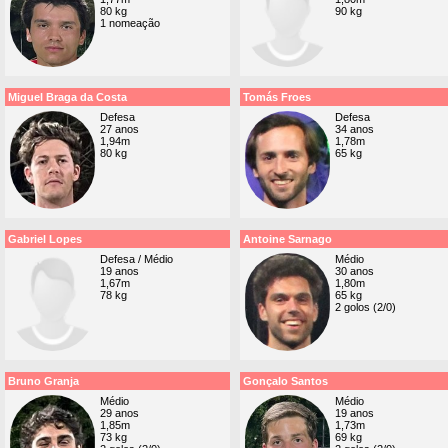
80 kg
90 kg
1 nomeação
Miguel Braga da Costa
Tomás Froes
Defesa
Defesa
27 anos
34 anos
1,94m
1,78m
80 kg
65 kg
Gabriel Lopes
Antoine Sarnago
Defesa / Médio
Médio
19 anos
30 anos
1,67m
1,80m
78 kg
65 kg
2 golos (2/0)
Bruno Granja
Gonçalo Santos
Médio
Médio
29 anos
19 anos
1,85m
1,73m
73 kg
69 kg