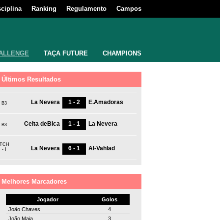
sciplina
Ranking
Regulamento
Campos
ALLENGE
TAÇA FUTURE
CHAMPIONS
Últimos Resultados
La Nevera
1 - 2
E.Amadoras
B3
Celta deBica
1 - 1
La Nevera
B3
TCH
La Nevera
6 - 1
Al-Vahlad
- I
Melhores Marcadores
Jogador
Golos
João Chaves
4
João Maia
3