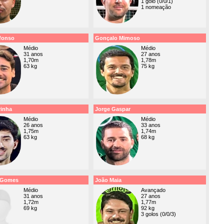
1 golo (0/0/1)
1 nomeação
fonso
Gonçalo Mimoso
Médio
Médio
31 anos
27 anos
1,70m
1,78m
63 kg
75 kg
rinha
Jorge Gaspar
Médio
Médio
26 anos
33 anos
1,75m
1,74m
63 kg
68 kg
 Gomes
João Maia
Médio
Avançado
31 anos
27 anos
1,72m
1,77m
69 kg
92 kg
3 golos (0/0/3)