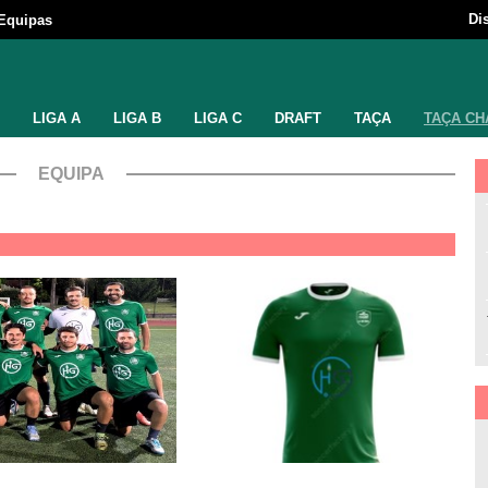
Di
Equipas
LIGA A
LIGA B
LIGA C
DRAFT
TAÇA
TAÇA CH
EQUIPA