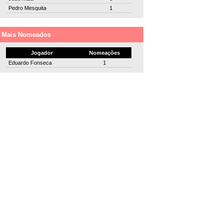
Pedro Mesquita
1
Mais Nomeados
Jogador
Nomeações
Eduardo Fonseca
1