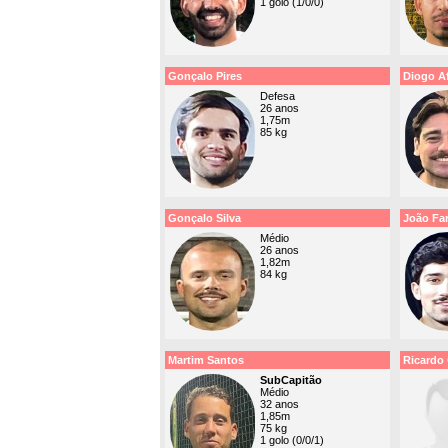
1 golo (1/0/0)
Gonçalo Pires
Diogo A
Defesa
26 anos
1,75m
85 kg
Gonçalo Silva
João Fa
Médio
26 anos
1,82m
84 kg
Martim Santos
Ricardo
SubCapitão
Médio
32 anos
1,85m
75 kg
1 golo (0/0/1)