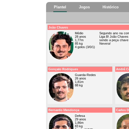
Plantel
Jogos
Histórico
João Chaves
Médio
Segundo ano na com
28 anos
Liga B! João Chaves 
1,77m
sendo a peça chave 
85 kg
Nevera!
4 golos (3/0/1)
Gonçalo Rodrigues
André C
Guarda-Redes
26 anos
1,81m
88 kg
Bernardo Mendonça
Carlos D
Defesa
29 anos
1,86m
83 kg