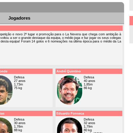
Jogadores
petição e novo 2º lugar e promoção para o La Nevera que chega com ambição à
voltou a ser o grande destaque da equipa, o médio joga e faz jogar os seus colegas
desta equipa! Foram 14 golos e 6 nomeações na última época para o médio da La
onde
André Quintino
Defesa
Defesa
27 anos
40 anos
1,73m
1,85m
75 kg
86 kg
ias
Eduardo Fonseca
Defesa
Defesa
30 anos
32 anos
1,78m
1,79m
88 kg
80 kg