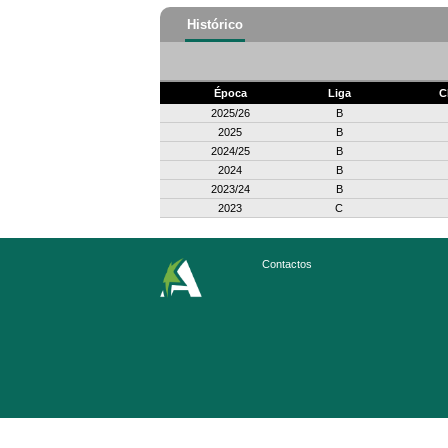
Histórico
Época
Liga
C
2025/26
B
2025
B
2024/25
B
2024
B
2023/24
B
2023
C
Contactos