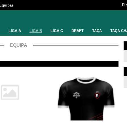
Di
Equipas
LIGA A
LIGA B
LIGA C
DRAFT
TAÇA
TAÇA CH
EQUIPA