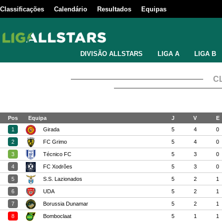
Classificações
Calendário
Resultados
Equipas
DIVISÃO ALLSTARS
LIGA A
LIGA B
C
Pos
Equipa
J
V
E
1
Girada
5
4
0
2
FC Grimo
5
4
0
3
Técnico FC
5
3
0
4
FC Xodrões
5
3
0
5
S.S. Lazionados
5
2
1
6
UDA
5
2
1
7
Borussia Dunamar
5
2
1
8
Bomboclaat
5
1
1