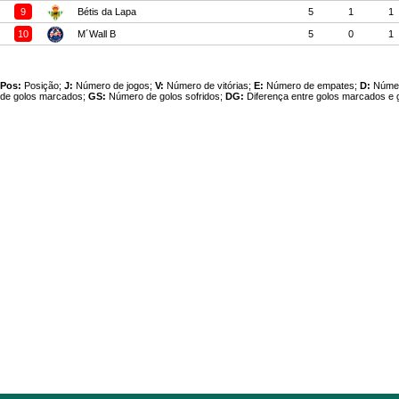
9
Bétis da Lapa
5
1
1
10
M´Wall B
5
0
1
Pos:
Posição;
J:
Número de jogos;
V:
Número de vitórias;
E:
Número de empates;
D:
Númer
de golos marcados;
GS:
Número de golos sofridos;
DG:
Diferença entre golos marcados e g