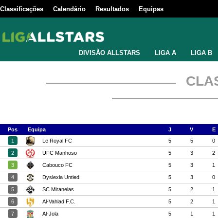
Classificações
Calendário
Resultados
Equipas
DIVISÃO ALLSTARS
LIGA A
LIGA B
CLA
Pos
Equipa
J
V
E
1
Le Royal FC
5
5
0
2
UFC Manhoso
5
3
2
3
Cabouco FC
5
3
1
4
Dyslexia Untied
5
3
0
5
SC Miranelas
5
2
1
6
Al-Vahlad F.C.
5
2
1
7
Al-Jola
5
1
1