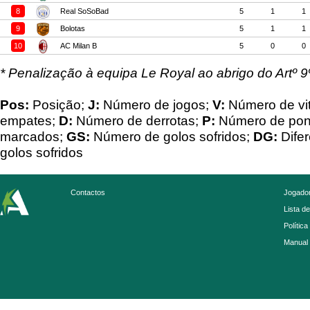
8
Real SoSoBad
5
1
1
9
Bolotas
5
1
1
10
AC Milan B
5
0
0
* Penalização à equipa Le Royal ao abrigo do Artº 
Pos:
Posição;
J:
Número de jogos;
V:
Número de vit
empates;
D:
Número de derrotas;
P:
Número de pon
marcados;
GS:
Número de golos sofridos;
DG:
Difer
golos sofridos
Contactos
Jogador
Lista d
Política
Manual 