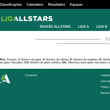
Classificações
Calendário
Resultados
Equipas
DIVISÃO ALLSTARS
LIGA A
LIGA B
C
Pos:
Posição;
J:
Número de jogos;
V:
Número de vitórias;
E:
Número de empates;
D:
Númer
de golos marcados;
GS:
Número de golos sofridos;
DG:
Diferença entre golos marcados e g
Contactos
Jogador
Lista d
Política
Manual 